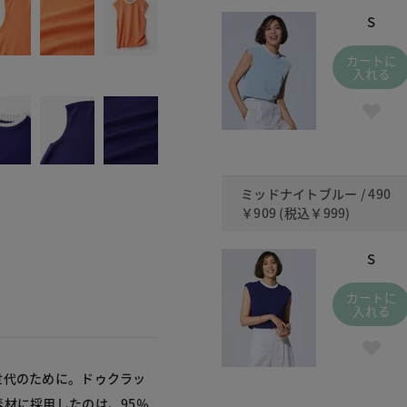
S
カートに
入れる
ミッドナイトブルー / 490
￥909
(税込
￥999
)
S
カートに
入れる
世代のために。ドゥクラッ
材に採用したのは、95％