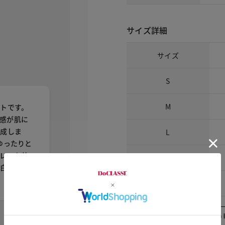
サイズ詳細
サイズ
S
M
トです。
リ感が肌に
完成しま
L
ゆったりと
レーを着
XL
で白いフリ
XXL