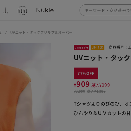
覧
UVニット・タックフリルプルオーバー
商品番号：12
time sale
LIMITED
UVニット・タッ
77
909
¥
¥
999
税込
¥
3,990
税込
¥4,389
Tシャツよりのびのび、オ
ひんやり＆ＵＶカットの甘