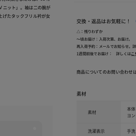
Ｖニット」。袖は二の腕が
上げたタックフリル衿が女
交換・返品はお気軽に！
△：残りわずか
～頃お届け：入荷次第、お届け。
再入荷予約：メールでお知らせ。
1週間前後でお届け： 詳しくは
こ
商品についてのお問い合わせ
素材
本体
素材
ヨン
洗濯表示
手洗