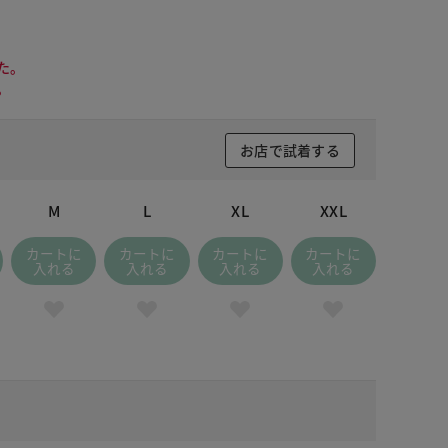
た。
。
お店で試着する
M
L
XL
XXL
カートに
カートに
カートに
カートに
入れる
入れる
入れる
入れる
 サックス