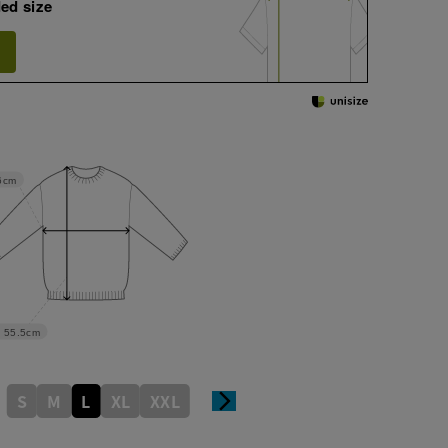
ed size
6cm
55.5cm
S
M
L
XL
XXL