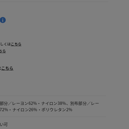
詳しくは
こちら
ちら
は
こちら
部分／レーヨン62%・ナイロン38%、別布部分／レー
72%・ナイロン26%・ポリウレタン2%
い可