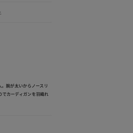
ー
入。腕が太いからノースリ
のでカーディガンを羽織れ