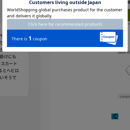
Check the recommend
Try this item on
んやり感も
です。どの
りが良いで
Width
4
掛けにも
でスカート
るとヘビロ
いそうで
Length