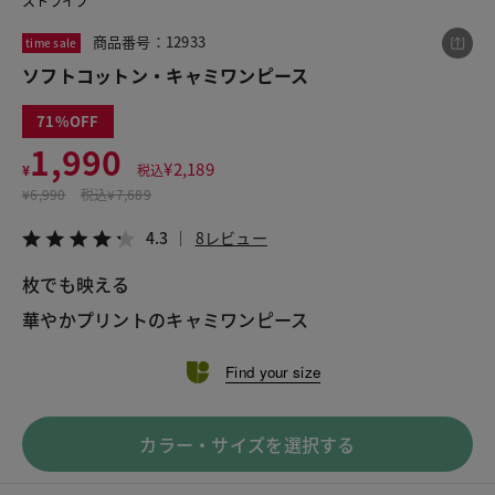
ストライプ
商品番号：12933
time sale
ソフトコットン・キャミワンピース
この商品をシェアする
71
ソフトコットン・キャミワンピース
1,990
¥
2,189
¥
税込
¥1,990
税込¥2,189
¥
6,990
税込
¥7,689
4.3
8レビュー
4.3
8レビュー
枚でも映える
華やかプリントのキャミワンピース
LINE
X
メール
Find your size
カラー・サイズを選択する