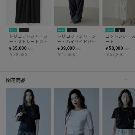
new
j.
new
j.
new
j.
トリコットジャージ
トリコットジャージ
コットンレー
ー・ストレートスカ
ー・ハイワイドパン
ート
ート
ツ
¥
35,000
¥
39,000
¥
58,000
税込
税込
税込
￥38,500
￥42,900
￥63,800
関連商品