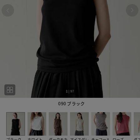
1
|
97
090 ブラック
1
97
ブラック
ホワイト
ダークモカ
アイスグレ
チャコール
ローズ
ダ