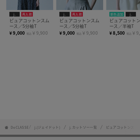
j.
再入荷
j.
再入荷
新色追加
j.
人気商品
ピュアコットンスム
ピュアコットンスム
ピュアコット
ース／5分袖T
ース／5分袖T
ース／半袖T
¥
9,000
￥9,900
¥
9,000
￥9,900
¥
8,500
￥9,
税込
税込
税込
DoCLASSE
j.(ジェイドット)
j. カットソー一覧
ピュアコットンスム