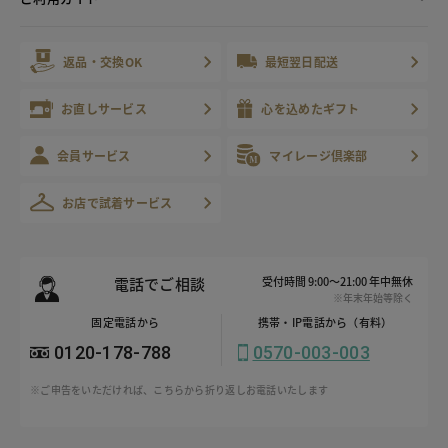
返品・交換OK
最短翌日配送
お直しサービス
心を込めたギフト
会員サービス
マイレージ倶楽部
お店で試着サービス
電話でご相談
受付時間 9:00～21:00 年中無休
※年末年始等除く
固定電話から
携帯・IP電話から（有料）
0120-178-788
0570-003-003
※ご申告をいただければ、こちらから折り返しお電話いたします