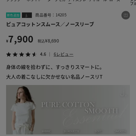
ー
ブ
商品番号：14205
新色追加
j.
この商品をシェアする
ピュアコットンスムース／ノースリーブ
7,900
ピュアコットンスムース／ノースリーブ
¥
8,690
¥
税込
¥7,900
税込¥8,690
4.6
6レビュー
4.6
6レビュー
身体の線を拾わずに、すっきりスマートに。

大人の着こなしに欠かせない名品ノースリT
LINE
X
メール