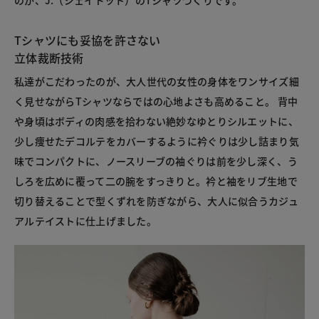
のが、J.（ジェイドット）のTシャツづくりです。
Tシャツにも妥協を許さない
立体裁断技術
私達がこだわったのが、大人世代の女性の身体をワンサイズ細
く見せながらTシャツならではの心地よさも高めること。 背中
や身頃はボディの肉感を拾わない絶妙なゆとりシルエットに、
少し痩せたデコルテをカバーするように衿ぐりは少し詰まり気
味でコンパクトに、ノースリーブの袖ぐりは前を少し深く、う
しろを広めに覆って二の腕をすっきりと。衿と袖をリブ生地で
切り替えることで型くずれを防ぎながら、大人に似合うカジュ
アルテイストに仕上げました。