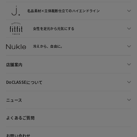
名品素材×立体裁断仕立ての
ハイエンドライン
女性を足元から
元気にする
冷えから、
自由に。
店舗案内
DoCLASSEについて
ニュース
よくあるご質問
お問い合わせ