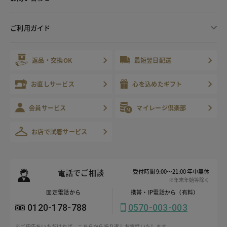
ご利用ガイド
返品・交換OK
最短翌日配送
お直しサービス
心を込めたギフト
会員サービス
マイレージ倶楽部
お店で試着サービス
電話でご相談
受付時間 9:00～21:00 年中無休
※年末年始等除く
固定電話から
携帯・IP電話から（有料）
0120-178-788
0570-003-003
※ご申告をいただければ、こちらから折り返しお電話いたします