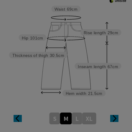
Waist
69cm
Rise length
29cm
Hip
101cm
Thickness of thigh
30.5cm
Inseam length
67cm
Hem width
21.5cm
S
M
L
XL