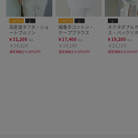
LIMITED
j.
LIMITED
j.
j.
高密度タフタ・ショ
細番手コットン・
オクタダブル
ートブルゾン
ケープブラウス
ス・バックリ
ラウス
¥
31,200
¥
17,400
¥
19,200
税込
税込
税込
￥34,320
￥19,140
￥21,120
通常価格から40%OFF
通常価格から40%OFF
通常価格から40%OF