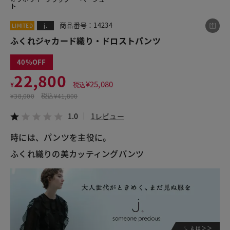
ト
商品番号：14234
LIMITED
j.
この商品をシェアする
ふくれジャカード織り・ドロストパンツ
40
ふくれジャカード織り・ドロストパンツ
22,800
¥22,800
税込¥25,080
¥
25,080
¥
税込
1.0
1レビュー
¥
38,000
税込
¥41,800
1.0
1レビュー
時には、パンツを主役に。 
LINE
X
メール
ふくれ織りの美カッティングパンツ 