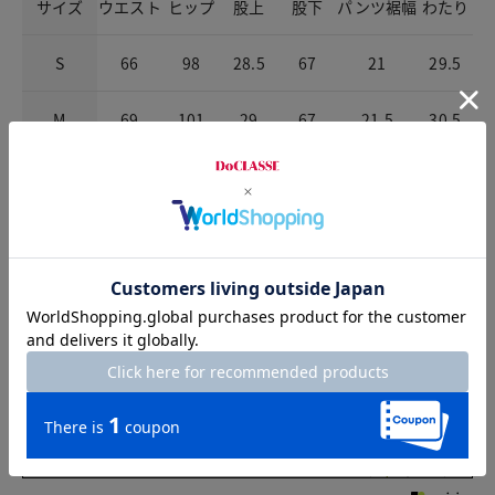
サイズ
ウエスト
ヒップ
股上
股下
パンツ裾幅
わたり
S
66
98
28.5
67
21
29.5
M
69
101
29
67
21.5
30.5
L
72
104
29.5
67
22
31.5
XL
75
107
30
67
22.5
32.5
チャット相談をする
Check the recommended size
Try this item on