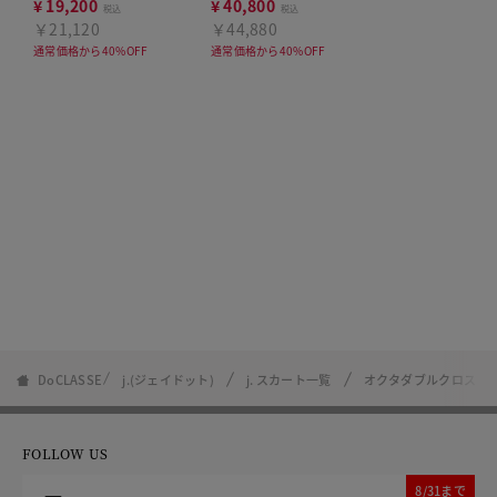
ラウス
ース
¥
19,200
¥
40,800
税込
税込
￥21,120
￥44,880
通常価格から40%OFF
通常価格から40%OFF
DoCLASSE
j.(ジェイドット)
j. スカート一覧
オクタダブルクロス・
FOLLOW US
8/31まで