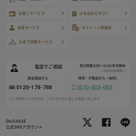
お直しサービス
心を込めたギフト
会員サービス
マイレージ倶楽部
お店で試着サービス
電話でご相談
受付時間 9:00～21:00 年中無休
※年末年始等除く
固定電話から
携帯・IP電話から（有料）
0120-178-788
0570-003-003
※ご申告をいただければ、こちらから折り返しお電話いたします
DoCLASSE
公式SNSアカウント