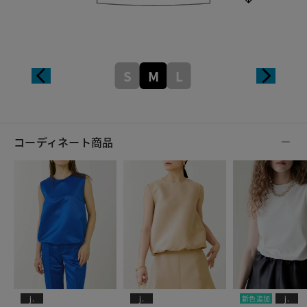
S
M
L
コーディネート商品
j.
j.
新色追加
j.