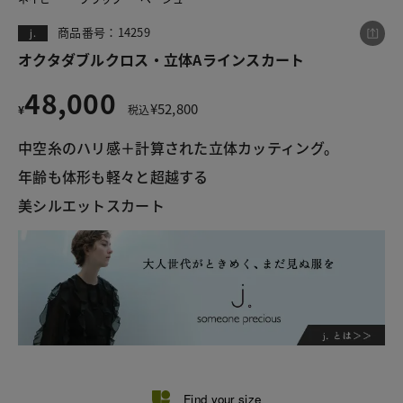
商品番号：14259
j.
オクタダブルクロス・立体Aラインスカート
この商品をシェアする
48,000
¥
52,800
¥
税込
オクタダブルクロス・立体Aラインスカート
中空糸のハリ感＋計算された立体カッティング。 
¥48,000
税込¥52,800
年齢も体形も軽々と超越する 
美シルエットスカート 
LINE
X
メール
Find your size