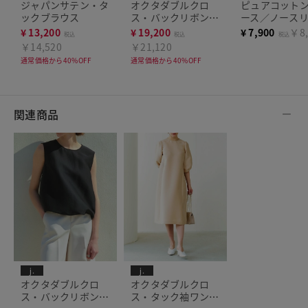
ジャパンサテン・タ
オクタダブルクロ
ピュアコット
ックブラウス
ス・バックリボンブ
ース／ノース
ラウス
¥
13,200
¥
19,200
¥
7,900
￥8,
税込
税込
税込
￥14,520
￥21,120
通常価格から40%OFF
通常価格から40%OFF
関連商品
j.
j.
オクタダブルクロ
オクタダブルクロ
ス・バックリボンブ
ス・タック袖ワンピ