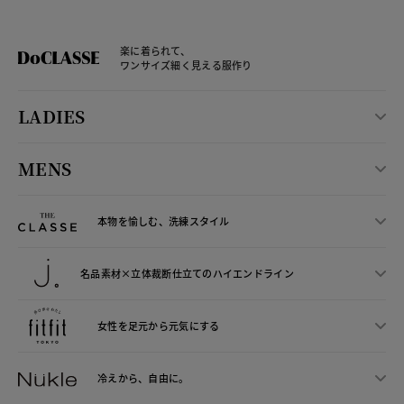
楽に着られて、
ワンサイズ細く見える服作り
LADIES
MENS
本物を愉しむ、洗練スタイル
名品素材×立体裁断仕立ての
ハイエンドライン
女性を足元から
元気にする
冷えから、
自由に。