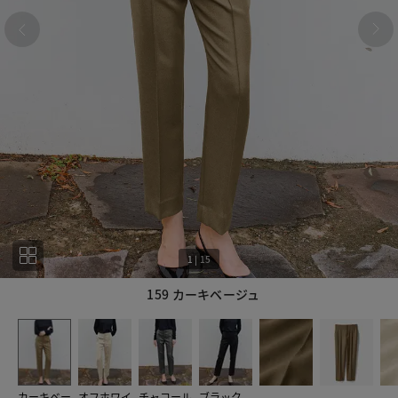
1
|
15
159 カーキベージュ
1
15
カーキベー
オフホワイ
チャコール
ブラック