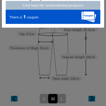
Waist
75cm
Rise length
28.5cm
Hip
97cm
Thickness of thigh
31cm
Inseam length
68cm
Hem width
18cm
S
M
L