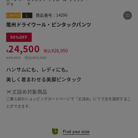
ジュ
ト
商品番号：14296
LIMITED
j.
この商品をシェアする
尾州ドライウール・ピンタックパンツ
50
尾州ドライウール・ピンタックパンツ
24,500
¥
26,950
¥24,500
¥
税込
税込¥26,950
¥
49,000
税込
¥53,900
ハンサムにも、レディにも。

丈詰め対象商品
LINE
X
メール
ご購入前のショッピングカートページで「丈詰め」にて寸法を選択するこ
とができます。
Find your size