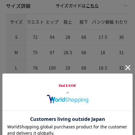
サイズ詳細
サイズガイドは
こちら
サイズ
ウエスト
ヒップ
股上
股下
パンツ裾幅
わたり
S
72
94
28
68
17.5
30
M
75
97
28.5
68
18
31
L
78
100
29
68
18.5
32
チャット相談をする
Check the recommended size
Try this item on