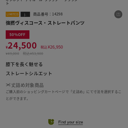
ト
商品番号：14298
LIMITED
j.
この商品をシェアする
強撚ヴィスコース・ストレートパンツ
50
強撚ヴィスコース・ストレートパンツ
24,500
¥
26,950
¥24,500
¥
税込
税込¥26,950
¥
49,000
税込
¥53,900
膝下を長く魅せる
ストレートシルエット
丈詰め対象商品
LINE
X
メール
ご購入前のショッピングカートページで「丈詰め」にて寸法を選択するこ
とができます。
Find your size