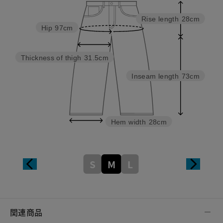
Rise length
28cm
Hip
97cm
Thickness of thigh
31.5cm
Inseam length
73cm
Hem width
28cm
S
M
L
関連商品