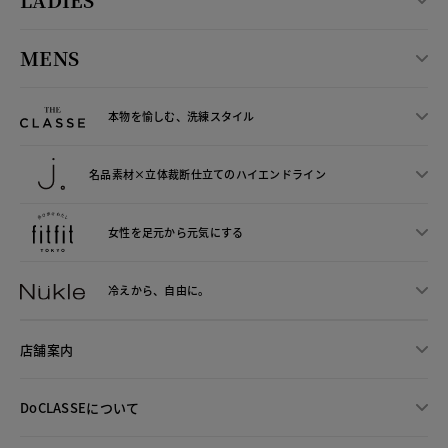
MENS
本物を愉しむ、洗練スタイル
名品素材×立体裁断仕立ての
ハイエンドライン
女性を足元から
元気にする
冷えから、
自由に。
店舗案内
DoCLASSEについて