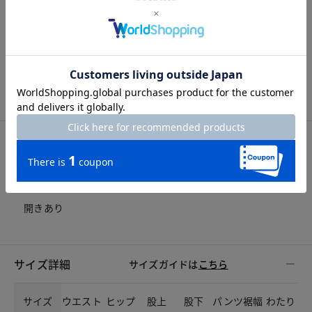
ポリエステル69%・ レーヨン30%・ ポリウレタン1%
洗濯表示
ドライクリーニング（石油系）
アイテム詳細
開きの仕様
開きあり
サイズ詳細
サイズガイドは
こちら
サイズ
ウエスト
ヒップ
股上
股下
パンツ裾幅
わたり