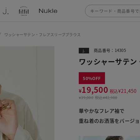
ワッシャーサテン・フレアスリーブブラウス
商品番号：14305
j.
ワッシャーサテン
50
19,500
¥
¥
21,450
税込
¥
39,000
税込
¥42,900
華やかなフレア袖で
重ね着のお洒落をバージョ