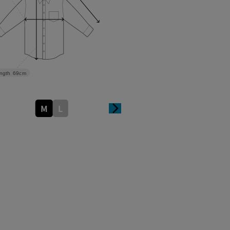
ngth
69cm
M
L