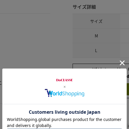
サイズ詳細
サイズ
M
L
、窮屈感が軽減されると思
Check the recommend
このブラウスは、値段の割
Try this item on
Width
50.