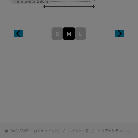
Hem width
29cm
S
M
L
DoCLASSE
j.(ジェイドット)
j. パンツ一覧
トリアセサテン・パンツ