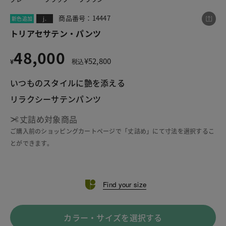
商品番号：14447
新色追加
j.
トリアセサテン・パンツ
この商品をシェアする
48,000
¥
52,800
¥
税込
トリアセサテン・パンツ
いつものスタイルに艶を添える
¥48,000
税込¥52,800
リラクシーサテンパンツ
丈詰め対象商品
ご購入前のショッピングカートページで「丈詰め」にて寸法を選択するこ
とができます。
LINE
X
メール
Find your size
カラー・サイズを選択する