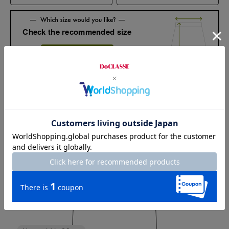
Check the recommended size
Try this item on
Waist
68cm
Hip
97cm