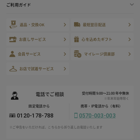
ご利用ガイド
返品・交換OK
最短翌日配送
お直しサービス
心を込めたギフト
会員サービス
マイレージ倶楽部
お店で試着サービス
電話でご相談
受付時間 9:00～21:00 年中無休
※年末年始等除く
固定電話から
携帯・IP電話から（有料）
0120-178-788
0570-003-003
※ご申告をいただければ、こちらから折り返しお電話いたします