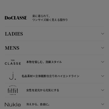
楽に着られて、
ワンサイズ細く見える服作り
LADIES
MENS
本物を愉しむ、洗練スタイル
名品素材×立体裁断仕立ての
ハイエンドライン
女性を足元から
元気にする
冷えから、
自由に。