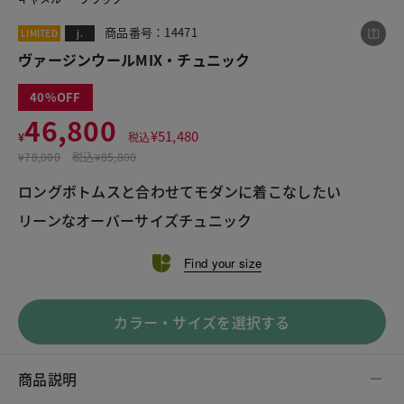
商品番号：14471
LIMITED
j.
ヴァージンウールMIX・チュニック
この商品をシェアする
40
46,800
ヴァージンウールMIX・チュニック
¥
51,480
¥
税込
¥46,800
税込¥51,480
¥
78,000
税込
¥85,800
ロングボトムスと合わせてモダンに着こなしたい
リーンなオーバーサイズチュニック
Find your size
LINE
X
メール
カラー・サイズを選択する
商品説明