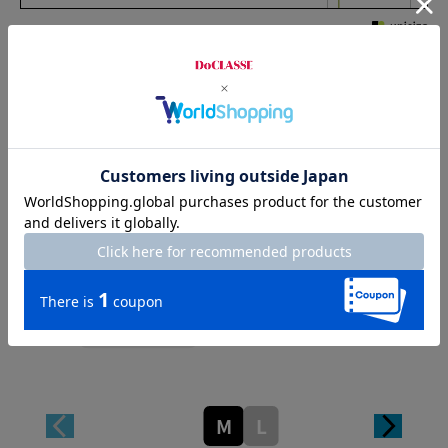
Sleeve length
77.5cm
Width
49cm
Length
75.5cm
M
L