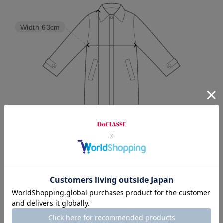
Width
63cm
Length
80.5cm
M
L