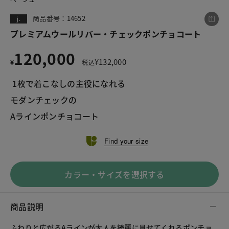
商品番号：14652
j.
プレミアムウールリバー・チェックポンチョコート
この商品をシェアする
120,000
¥
132,000
¥
税込
プレミアムウールリバー・チェックポンチョコート
 1枚で着こなしの主役になれる
¥120,000
税込¥132,000
モダンチェックの
Aラインポンチョコート
Find your size
LINE
X
メール
カラー・サイズを選択する
商品説明
ふわりと広がるAラインが大人を綺麗に見せてくれるポンチョ