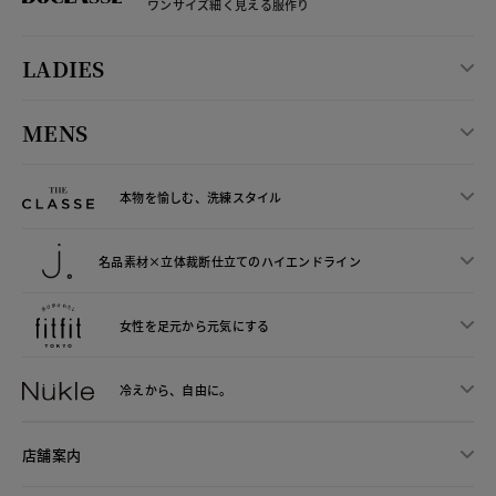
ワンサイズ細く見える服作り
LADIES
MENS
本物を愉しむ、洗練スタイル
名品素材×立体裁断仕立ての
ハイエンドライン
女性を足元から
元気にする
冷えから、
自由に。
店舗案内