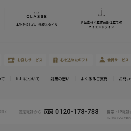
名品素材×立体裁断仕立ての
本物を愉しむ、洗練スタイル
ハイエンドライン
お直しサービス
心を込めたギフト
会員サービス
いて
fitfitについて
創業の想い
よくあるご質問
お問い
0120-178-788
固定電話から
携帯・IP電
等除く
※ご申告をいただけれ