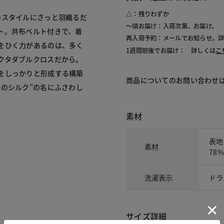
△：残りわずか
のスタイルにさっと羽織るだ
～頃お届け：入荷次第、お届け。
ト。共布ベルト付きで、着
再入荷予約：メールでお知らせ。
をひく力があるのは、多く
1週間前後でお届け： 詳しくは
こ
クタダブルクロスだから。
をしっかりと形成する構築
商品についてのお問い合わせ
のシルク”の名にふさわし
素材
表地
素材
78
洗濯表示
ドラ
サイズ詳細