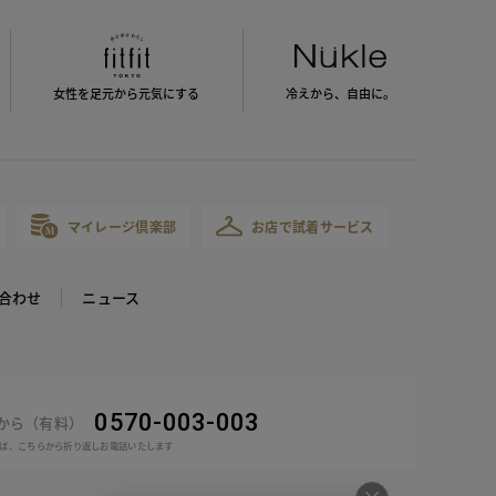
女性を足元から
元気にする
冷えから、
自由に。
マイレージ倶楽部
お店で試着サービス
合わせ
ニュース
0570-003-003
話から（有料）
ば、こちらから折り返しお電話いたします