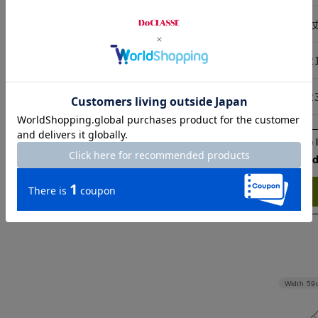
サイズ
着
M
12
L
12
Check the recommend
Try this item on
Width
59