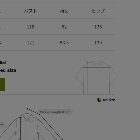
丈
バスト
裄丈
ヒップ
1
118
82
136
3
121
83.5
139
ed size
Sleeve length
82cm
cm