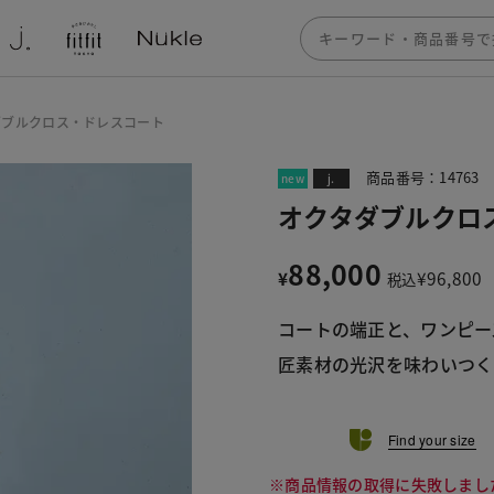
ダブルクロス・ドレスコート
商品番号：14763
new
j.
オクタダブルクロ
88,000
¥
¥
96,800
税込
コートの端正と、ワンピー
匠素材の光沢を味わいつく
Find your size
※商品情報の取得に失敗しまし