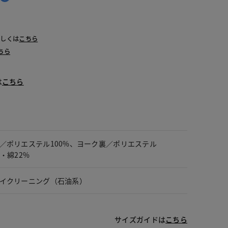
詳しくは
こちら
ちら
は
こちら
／ポリエステル100%、ヨーク裏／ポリエステル
%・綿22%
イクリーニング（石油系）
サイズガイドは
こちら