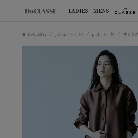
LADIES
MENS
DoCLASSE
j.(ジェイドット)
j. コート一覧
オクタ