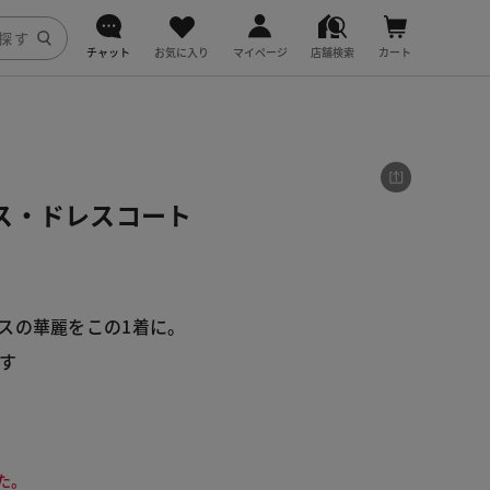
チャット
お気に入り
マイページ
店舗検索
カート
DoCLASSE
j.
ス・ドレスコート
fitfit
スの華麗をこの1着に。
す
た。