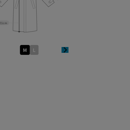
21cm
M
L