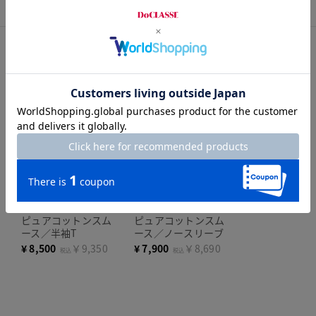
コーディネートITEM
新色追加
j.
新色追加
j.
人気商品
ピュアコットンスム
ピュアコットンスム
ース／半袖T
ース／ノースリーブ
¥
8,500
￥9,350
¥
7,900
￥8,690
税込
税込