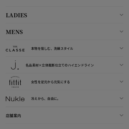
LADIES
MENS
本物を愉しむ、洗練スタイル
名品素材×立体裁断仕立ての
ハイエンドライン
女性を足元から
元気にする
冷えから、
自由に。
店舗案内