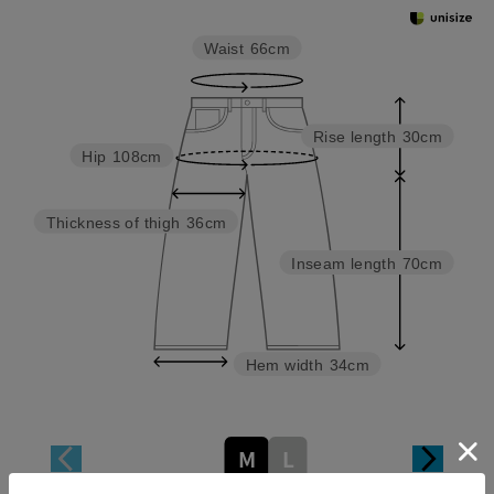
Waist
66cm
Rise length
30cm
Hip
108cm
Thickness of thigh
36cm
Inseam length
70cm
Hem width
34cm
M
L