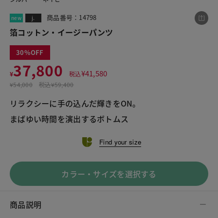
商品番号：14798
new
j.
箔コットン・イージーパンツ
この商品をシェアする
30
37,800
箔コットン・イージーパンツ
¥
41,580
¥
税込
¥37,800
税込¥41,580
¥
54,000
税込
¥59,400
リラクシーに手の込んだ輝きをON。
Find your size
LINE
X
メール
カラー・サイズを選択する
商品説明