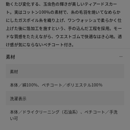
動くたび変化する、玉虫色の輝きが美しいティアードスカー
ト。実はコットン100％の素材で、糸の毛羽を焼いてなめらか
にしたガスポイル糸を織り上げ、ワンウォッシュで柔らかく仕
上げた後に箔加工を施すという、手の込んだ工程を採用。モー
ドな質感をたたえながら、ウエストゴムで快適なはき心地。透
け感が気にならないペチコート付き。
素材
素材
本体／綿100%、ペチコート／ポリエステル100%
洗濯表示
本体／ドライクリーニング（石油系）、ペチコート／手洗
い可