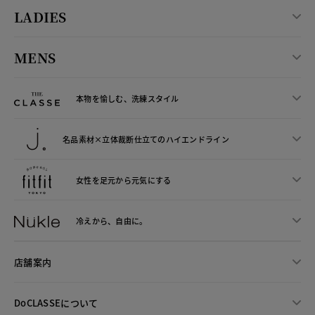
LADIES
MENS
本物を愉しむ、洗練スタイル
名品素材×立体裁断仕立ての
ハイエンドライン
女性を足元から
元気にする
冷えから、
自由に。
店舗案内
DoCLASSEについて