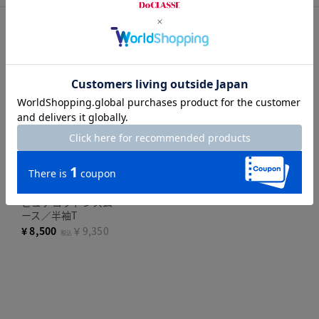
コーディネートITEM
新色追加
j.
人気商品
ピュアコットンスム
ース／半袖T
¥
8,500
￥9,350
税込