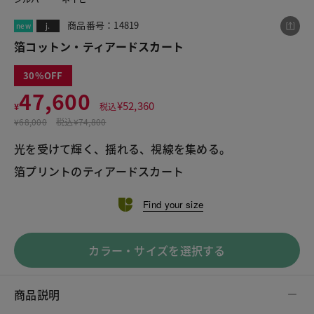
商品番号：14819
new
j.
箔コットン・ティアードスカート
この商品をシェアする
30
47,600
箔コットン・ティアードスカート
¥
52,360
¥
税込
¥47,600
税込¥52,360
¥
68,000
税込
¥74,800
光を受けて輝く、揺れる、視線を集める。
箔プリントのティアードスカート
Find your size
LINE
X
メール
カラー・サイズを選択する
商品説明