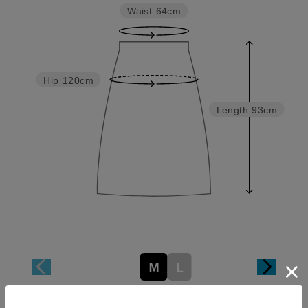
Waist
64cm
Hip
120cm
Length
93cm
M
L