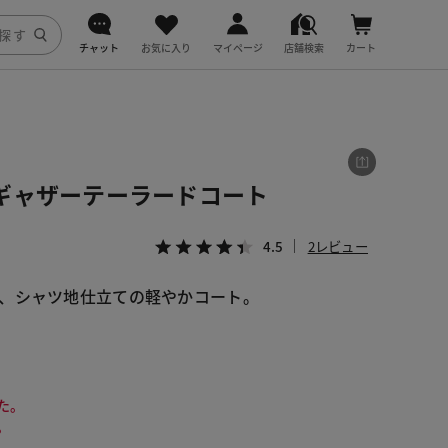
チャット
お気に入り
マイページ
店舗検索
カート
DoCLASSE
j.
ギャザーテーラードコート
fitfit
4.5
2レビュー
、シャツ地仕立ての軽やかコート。
た。
。