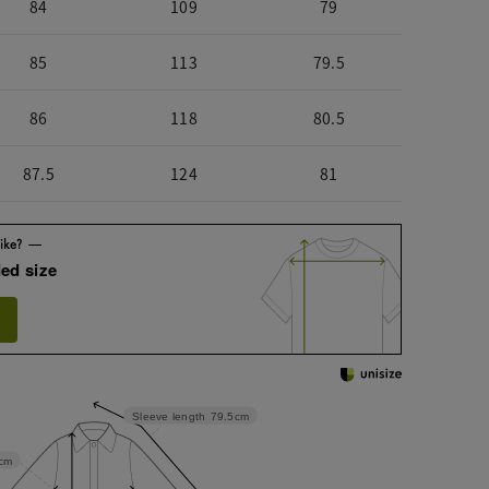
84
109
79
85
113
79.5
86
118
80.5
87.5
124
81
ed size
Sleeve length
79.5cm
cm