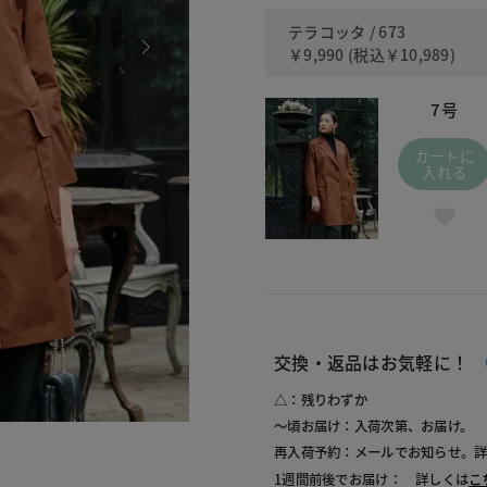
テラコッタ / 673
￥9,990
(税込
￥10,989
)
7号
カートに
入れる
交換・返品はお気軽に！
△：残りわずか
～頃お届け：入荷次第、お届け。
673 
再入荷予約：メールでお知らせ。
1週間前後でお届け： 詳しくは
こ