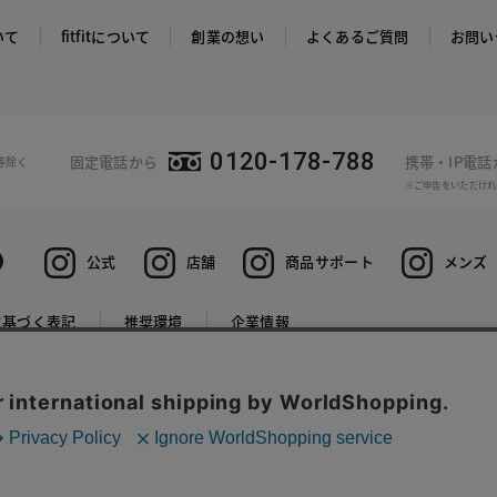
いて
fitfitについて
創業の想い
よくあるご質問
お問い
0120-178-788
固定電話から
携帯・IP電
等除く
※ご申告をいただけれ
公式
店舗
商品サポート
メンズ
に基づく表記
推奨環境
企業情報