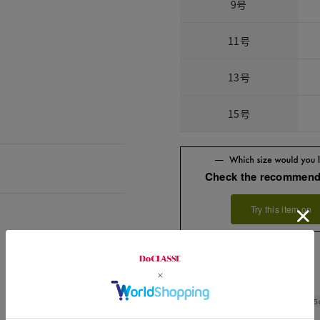
9号
11号
13号
15号
Check the recommend
Try this item on
Width
56.5