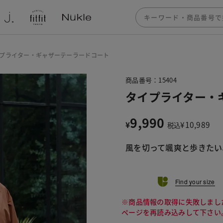
プライター・ギャザーテーラードコート
商品番号：15404
タイプライター・
9,990
¥
¥
10,989
税込
風を切って颯爽と歩きたい
Find your size
※商品情報の取得に失敗しまし
ページを再読み込みして下さい