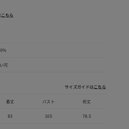
は
こちら
00%
い可
サイズガイドは
こちら
着丈
バスト
裄丈
83
105
78.5