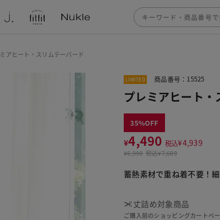
ミアヒート・スリムテーパード
商品番号：15525
LIMITED
プレミアヒート・
35
4,490
¥
¥
4,939
税込
¥
6,990
税込
¥7,689
蓄熱素材で重ね着不要！細
丈詰め対象商品
ご購入前のショッピングカートペ