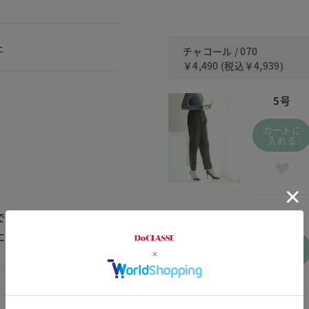
ー
チャコール / 070
￥4,490
(税込
￥4,939
)
5号
カートに
入れる
15号
できるので、はきやすいで
には見えません。
カートに
入れる