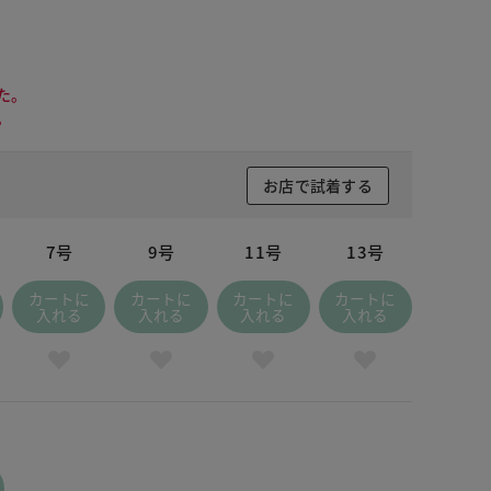
た。
。
お店で試着する
7号
9号
11号
13号
カートに
カートに
カートに
カートに
入れる
入れる
入れる
入れる
マスタード