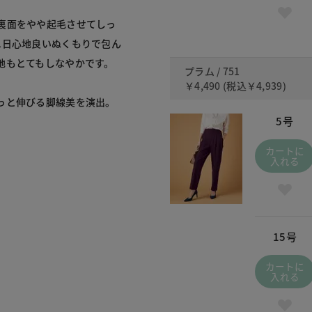
裏面をやや起毛させてしっ
1日心地良いぬくもりで包ん
地もとてもしなやかです。
プラム / 751
￥4,490
(税込
￥4,939
)
っと伸びる脚線美を演出。
5号
カートに
入れる
15号
カートに
入れる