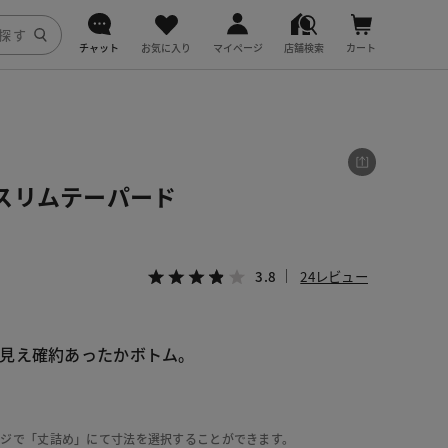
チャット
お気に入り
マイページ
店舗検索
カート
DoCLASSE
j.
スリムテーパード
fitfit
3.8
24レビュー
見え確約あったかボトム。
ージで「丈詰め」にて寸法を選択することができます。