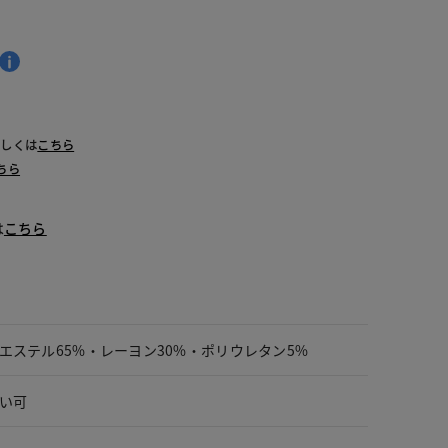
詳しくは
こちら
ちら
は
こちら
エステル65%・レーヨン30%・ポリウレタン5%
い可