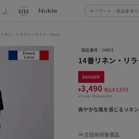
番リネン・リラクシーワイド／68cm
商品番号：16003
14番リネン・リラ
56
3,490
¥
¥
3,839
税込
¥
7,990
税込
¥8,789
爽やかな風を感じるリネン
丈詰め対象商品