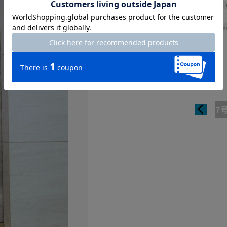
Hip
Thickness
7