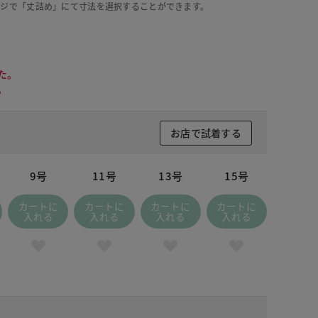
ージで「丈詰め」にて寸法を選択することができます。
た。
。
お店で試着する
9号
11号
13号
15号
カートに
カートに
カートに
カートに
入れる
入れる
入れる
入れる
イトブラウン