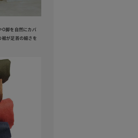
やO脚を自然にカバ
の裾が足首の細さを