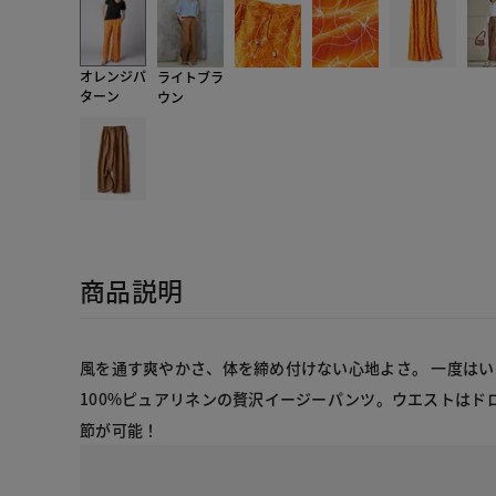
オレンジパ
ライトブラ
ターン
ウン
商品説明
風を通す爽やかさ、体を締め付けない心地よさ。 一度は
100%ピュアリネンの贅沢イージーパンツ。ウエストはド
節が可能！