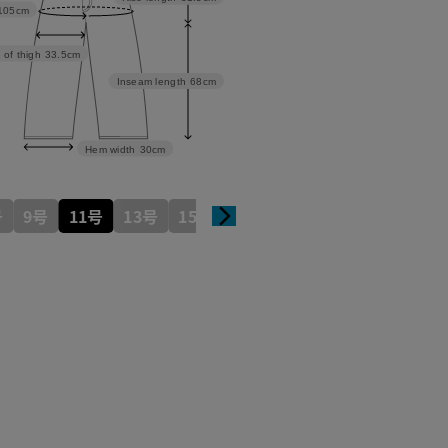
105cm
 of thigh
33.5cm
Inseam length
68cm
Hem width
30cm
号
9号
11号
13号
15号