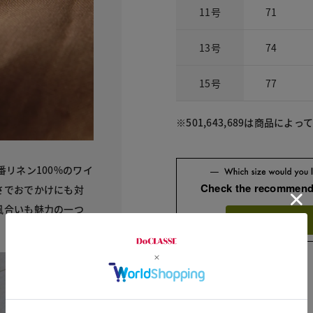
11号
71
13号
74
15号
77
※501,643,689は商品に
リネン100%のワイ
Check the recommend
さでおでかけにも対
風合いも魅力の一つ
Try this item on