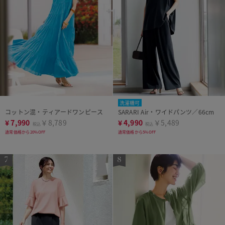
洗濯機可
コットン混・ティアードワンピース
SARARI Air・ワイドパンツ／66cm
¥
7,990
￥8,789
¥
4,990
￥5,489
税込
税込
通常価格から20%OFF
通常価格から5%OFF