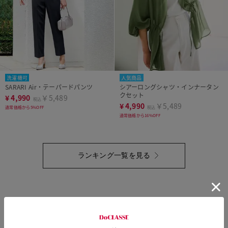
洗濯機可
人気商品
SARARI Air・テーパードパンツ
シアーロングシャツ・インナータン
クセット
¥
4,990
￥5,489
税込
¥
4,990
￥5,489
通常価格から5%OFF
税込
通常価格から16%OFF
ランキング一覧を見る