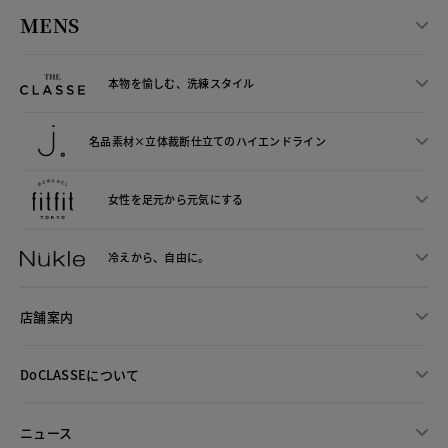
MENS
本物を愉しむ、洗練スタイル
名品素材×立体裁断仕立ての
ハイエンドライン
女性を足元から
元気にする
冷えから、
自由に。
店舗案内
DoCLASSEについて
ニュース