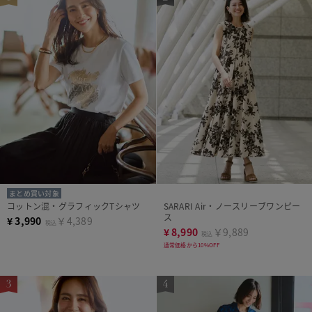
まとめ買い対象
コットン混・グラフィックTシャツ
SARARI Air・ノースリーブワンピー
ス
¥
3,990
￥4,389
税込
¥
8,990
￥9,889
税込
通常価格から10%OFF