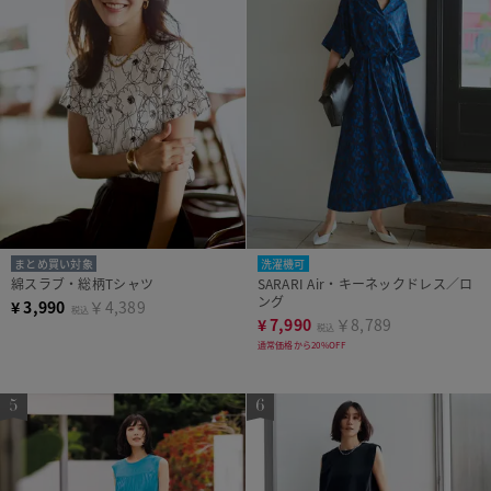
まとめ買い対象
洗濯機可
綿スラブ・総柄Tシャツ
SARARI Air・キーネックドレス／ロ
ング
¥
3,990
￥4,389
税込
¥
7,990
￥8,789
税込
通常価格から20%OFF