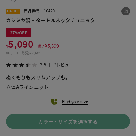
商品番号：16420
LIMITED
カシミヤ混・タートルネックチュニック
この商品をシェアする
27
カシミヤ混・タートルネックチュニック
5,090
¥
5,599
¥
税込
¥5,090
税込¥5,599
¥
6,990
税込
¥7,689
3.5
7レビュー
3.5
7レビュー
ぬくもりもスリムアップも。
LINE
X
メール
Find your size
カラー・サイズを選択する