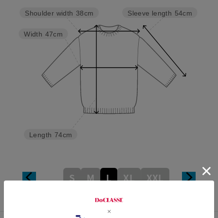
Sleeve length
54cm
Shoulder width
38cm
Width
47cm
Length
74cm
S
M
L
XL
XXL