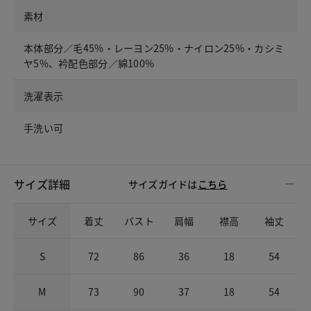
素材
本体部分／毛45%・レーヨン25%・ナイロン25%・カシミ
ヤ5%、衿配色部分／綿100%
洗濯表示
手洗い可
サイズ詳細
サイズガイドは
こちら
サイズ
着丈
バスト
肩幅
襟高
袖丈
S
72
86
36
18
54
M
73
90
37
18
54