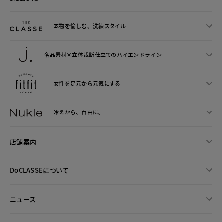
本物を愉しむ、洗練スタイル
名品素材×立体裁断仕立ての
ハイエンドライン
女性を足元から
元気にする
冷えから、
自由に。
店舗案内
DoCLASSEについて
ニュース