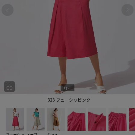
1
|
20
323 フューシャピンク
1
20
フューシャ
トープ
キャメル