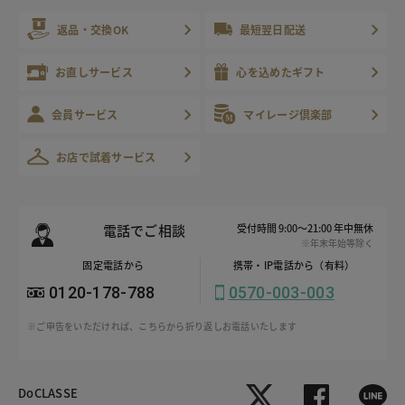
返品・交換OK
最短翌日配送
お直しサービス
心を込めたギフト
会員サービス
マイレージ倶楽部
お店で試着サービス
電話でご相談
受付時間 9:00～21:00 年中無休
※年末年始等除く
固定電話から
携帯・IP電話から（有料）
0120-178-788
0570-003-003
※ご申告をいただければ、こちらから折り返しお電話いたします
DoCLASSE