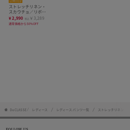
LIMITED
ストレッチリネン・
スカウチョ／リボン
付き
¥
2,990
￥3,289
税込
通常価格から50%OFF
DoCLASSE
レディース
レディース パンツ一覧
ストレッチリネン・
FOLLOW US