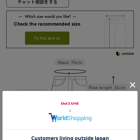
チャット相談をする
Check the recommended size
Try this item on
Waist
70cm
Rise length
31cm
Hip
100.5cm
Thickness of thigh
40.5cm
Inseam length
41cm