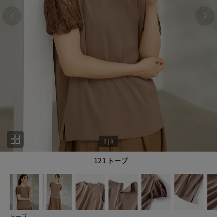
1
|
8
121 トープ
1
8
トープ