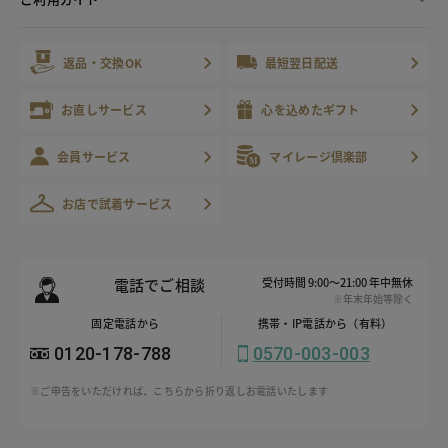
返品・交換OK
最短翌日配送
お直しサービス
心を込めたギフト
会員サービス
マイレージ倶楽部
お店で試着サービス
電話でご相談
受付時間 9:00～21:00 年中無休
※年末年始等除く
固定電話から
携帯・IP電話から（有料）
0120-178-788
0570-003-003
※ご申告をいただければ、こちらから折り返しお電話いたします