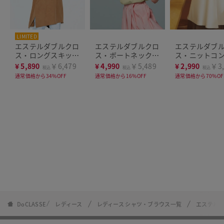
LIMITED
エステルダブルクロ
エステルダブルクロ
エステルダブ
ス・ロングスキッパ
ス・ボートネックブ
ス・ニットコ
ーブラウス
ラウス
ラウス
¥
5,890
￥6,479
¥
4,990
￥5,489
¥
2,990
￥3,
税込
税込
税込
通常価格から34%OFF
通常価格から16%OFF
通常価格から70%OF
DoCLASSE
レディース
レディース シャツ・ブラウス一覧
エステル