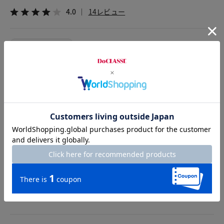
4.0
14レビュー
2026.03.31
tamarumama
身長152cm
体型普通
カラー：トープ
サイズ：9号
しっかりとした生地です。
透け感もないので安心して着られます。
丈も丁度いい感じで、スカート、パンツのどちらにも合わせや
すいですね。
袖のレースが、ワンポイントの様にブラウスを引き立ててくれ
ます。
春先から夏の盛りまで使えると 思います。