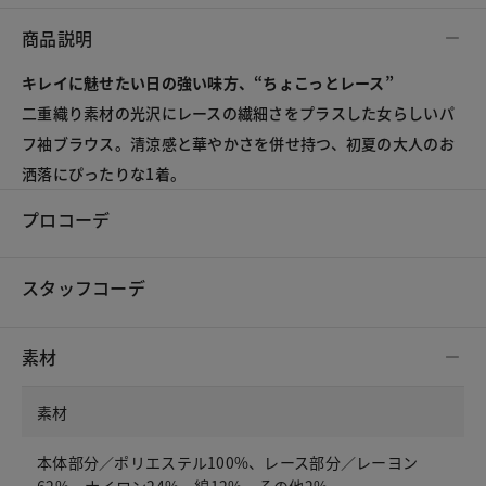
商品説明
キレイに魅せたい日の強い味方、“ちょこっとレース”
二重織り素材の光沢にレースの繊細さをプラスした女らしいパ
フ袖ブラウス。清涼感と華やかさを併せ持つ、初夏の大人のお
洒落にぴったりな1着。
プロコーデ
スタッフコーデ
素材
素材
本体部分／ポリエステル100%、レース部分／レーヨン
62%・ナイロン24%・綿12%・その他2%