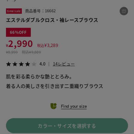
商品番号：16662
time sale
エステルダブルクロス・袖レースブラウス
この商品をシェアする
66
エステルダブルクロス・袖レースブラウス
2,990
¥
3,289
¥
税込
¥2,990
税込¥3,289
¥
8,990
税込
¥9,889
4.0
14レビュー
4.0
14レビュー
肌を彩る柔らかな艶ととろみ。
着る人の美しさを引き出す二重織りブラウス
LINE
X
メール
Find your size
カラー・サイズを選択する