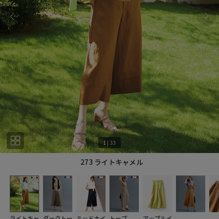
1
|
33
273 ライトキャメル
1
33
ライトキャ
ダークトー
ミッドナイ
トープ
アップルイ