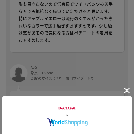
形も目立たないので低身長でワイドパンツの苦手
な方でも抵抗なく履いていただけると思います。
特にアップルイエローは流行のくすみがかったき
れいなカラーで派手過ぎずおすすめです。少し透
け感があるので気になる方はペチコートの着用を
おすすめします。
A.O
身長：162cm
普段のサイズ：7号 着用サイズ：9号
リネン特有の涼しさがあり、色も落ち着いた感じ
なので取り入れやすい。落ち感があるデザインな
ので今までワイドが苦手な方にもお薦め。