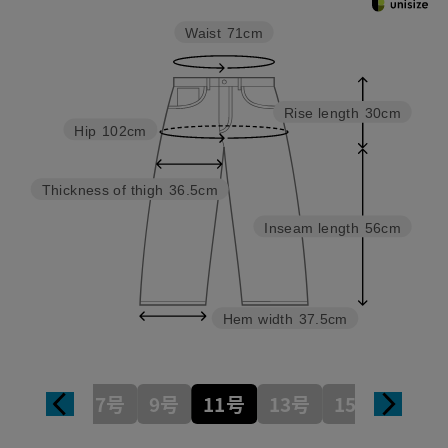
Waist
71cm
Rise length
30cm
Hip
102cm
Thickness of thigh
36.5cm
Inseam length
56cm
Hem width
37.5cm
7号
9号
11号
13号
15号