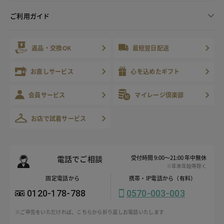
ご利用ガイド
返品・交換OK
最短翌日配送
お直しサービス
心を込めたギフト
会員サービス
マイレージ倶楽部
お店で試着サービス
電話でご相談
受付時間 9:00～21:00 年中無休
※年末年始等除く
固定電話から
携帯・IP電話から（有料）
0120-178-788
0570-003-003
※ご申告をいただければ、こちらから折り返しお電話いたします