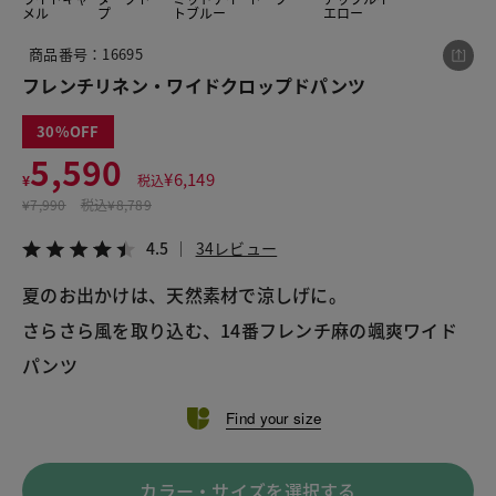
メル
プ
トブルー
エロー
商品番号：16695
この商品をシェアする
フレンチリネン・ワイドクロップドパンツ
30
フレンチリネン・ワイドクロップドパンツ
5,590
¥5,590
税込¥6,149
¥
6,149
¥
税込
4.5
34レビュー
¥
7,990
税込
¥8,789
4.5
34レビュー
夏のお出かけは、天然素材で涼しげに。

さらさら風を取り込む、14番フレンチ麻の颯爽ワイド
LINE
X
メール
パンツ
Find your size
カラー・サイズを選択する