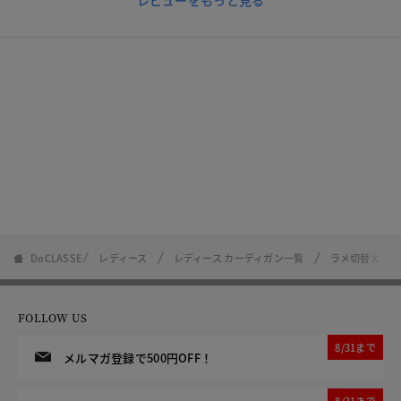
レビューをもっと見る
DoCLASSE
レディース
レディース カーディガン一覧
ラメ切替え・V
FOLLOW US
8/31まで
メルマガ登録で500円OFF！