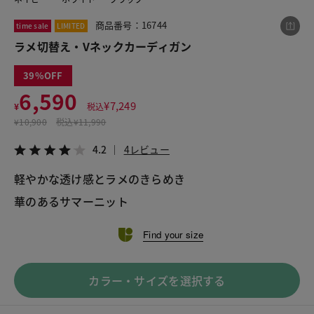
商品番号：16744
time sale
LIMITED
ラメ切替え・Vネックカーディガン
この商品をシェアする
39
ラメ切替え・Vネックカーディガン
6,590
¥
7,249
¥
税込
¥6,590
税込¥7,249
¥
10,900
税込
¥11,990
4.2
4レビュー
4.2
4レビュー
軽やかな透け感とラメのきらめき

華のあるサマーニット
LINE
X
メール
Find your size
カラー・サイズを選択する