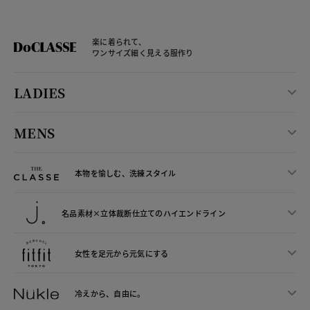
楽に着られて、
ワンサイズ細く見える服作り
LADIES
MENS
本物を愉しむ、洗練スタイル
名品素材×立体裁断仕立ての
ハイエンドライン
女性を足元から
元気にする
冷えから、
自由に。