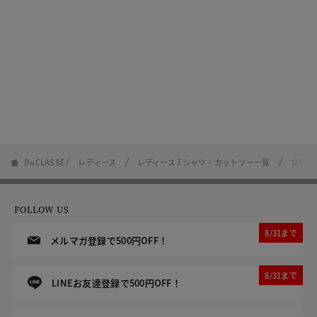
DoCLASSE
レディース
レディース Tシャツ・カットソー一覧
立体ク
FOLLOW US
8/31まで
メルマガ登録で500円OFF！
8/31まで
LINEお友達登録で500円OFF！