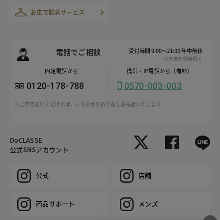
お店で試着サービス
電話でご相談
受付時間 9:00～21:00 年中無休
※年末年始等除く
固定電話から
携帯・IP電話から（有料）
0120-178-788
0570-003-003
※ご申告をいただければ、こちらから折り返しお電話いたします
DoCLASSE
公式SNSアカウント
公式
店舗
商品サポート
メンズ