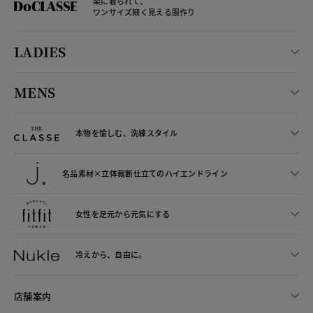
楽に着られて、
ワンサイズ細く見える服作り
LADIES
MENS
本物を愉しむ、洗練スタイル
名品素材×立体裁断仕立ての
ハイエンドライン
女性を足元から
元気にする
冷えから、
自由に。
店舗案内