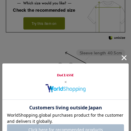
Check the recommended size
Try this item on
Sleeve length
40.5cm
Width
46cm
Length
58cm