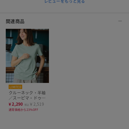
レビューをもっと見る
関連商品
LIMITED
クルーネック・半袖
／スーピマ・ドゥク
ラッセTシャツ
¥
2,290
￥2,519
税込
通常価格から23%OFF