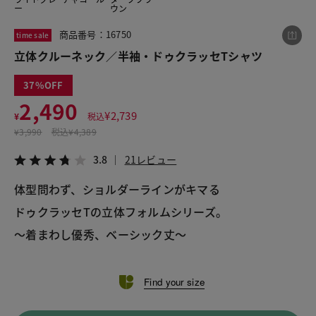
ー
ウン
商品番号：16750
time sale
この商品をシェアする
立体クルーネック／半袖・ドゥクラッセTシャツ
37
立体クルーネック／半袖・ドゥクラッセTシャツ
2,490
¥2,490
税込¥2,739
¥
2,739
¥
税込
3.8
21レビュー
¥
3,990
税込
¥4,389
3.8
21レビュー
体型問わず、ショルダーラインがキマる
LINE
X
メール
ドゥクラッセTの立体フォルムシリーズ。
～着まわし優秀、ベーシック丈～
Find your size