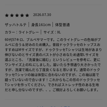
2026.07.30
ザッハトルテ
身長161cm
体型普通
カラー：ライトグレー
サイズ：XL
60代57キロ、ブルベサマーです。このライトグレーの色味がブ
ルベに合う＆好みのため購入。普段ドゥクラッセのトップスお
すすめはMサイズですが、ドゥクラッセTシャツは生地があまり
伸びないのとサイズ表のバストが小さめなため通常Lサイズを
選ぶところ、「洗濯後に縮む」というレビューを参考に、更に
ワンサイズ上のXLにしました。届いたら予想通り大きかったで
すが、洗濯で縮んだら丁度良くなると思います。通常のドゥク
ラッセTシャツの袖は体型に合わないのですが、この袖は肩で
縫っていないので合います！これからもこの形のドゥクラッセ
Tシャツを作ってください。できればストレッチ性のある生地
だと申し分ないのですが、、。ご検討よろしくお願いします。