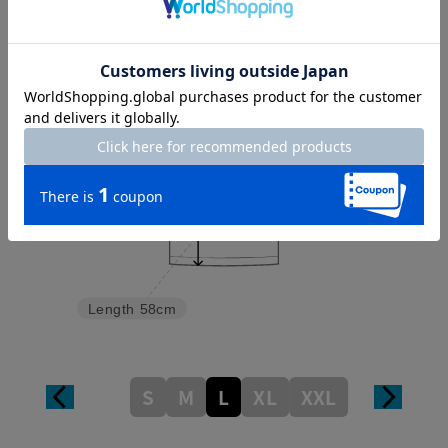
Sleeve length
28cm
Shoulder width
36cm
Width
46cm
Length
58cm
S
M
L
XL
XXL