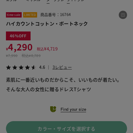
ー
ー
商品番号：16764
time sale
LIMITED
この商品をシェアする
ハイカウントコットン・ボートネック
46
ハイカウントコットン・ボートネック
4,290
¥4,290
税込¥4,719
¥
4,719
¥
税込
4.6
3レビュー
¥
7,990
税込
¥8,789
4.6
3レビュー
素肌に一番近いものだからこそ、いいものが着たい。
LINE
X
メール
そんな大人の女性に贈るドレスTシャツ
Find your size
カラー・サイズを選択する