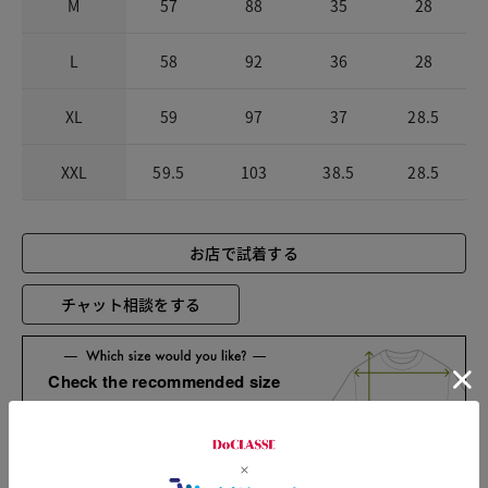
M
57
88
35
28
L
58
92
36
28
XL
59
97
37
28.5
XXL
59.5
103
38.5
28.5
お店で試着する
チャット相談をする
Check the recommended size
Try this item on