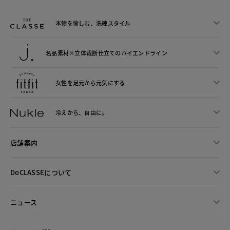
本物を愉しむ、洗練スタイル
名品素材×立体裁断仕立ての
ハイエンドライン
女性を足元から
元気にする
冷えから、
自由に。
店舗案内
DoCLASSEについて
ニュース