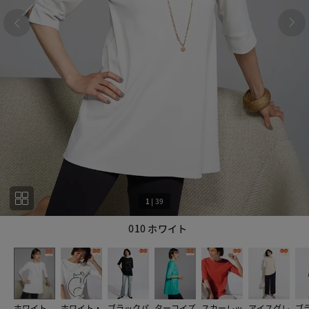
1
|
39
010 ホワイト
1
39
ホワイト
ホワイト・
ブラックパ
ターコイズ
スカーレッ
アイスグレ
ブ