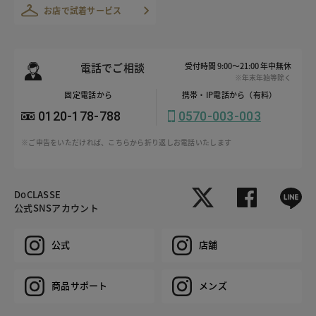
お店で試着サービス
電話でご相談
受付時間 9:00～21:00 年中無休
※年末年始等除く
固定電話から
携帯・IP電話から（有料）
0120-178-788
0570-003-003
※ご申告をいただければ、こちらから折り返しお電話いたします
DoCLASSE
公式SNSアカウント
公式
店舗
商品サポート
メンズ