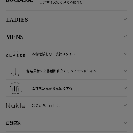
ワンサイズ細く見える服作り
LADIES
MENS
本物を愉しむ、洗練スタイル
名品素材×立体裁断仕立ての
ハイエンドライン
女性を足元から
元気にする
冷えから、
自由に。
店舗案内