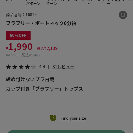
パターン
ターン
ト
ー
商品番号：16819
この商品をシェアする
ブラフリー・ボートネック6分袖
60
ブラフリー・ボートネック6分袖
1,990
¥1,990
税込¥2,189
¥
2,189
¥
税込
4.4
81レビュー
¥
4,990
税込
¥5,489
4.4
81レビュー
締め付けないブラ内蔵
カップ付き「ブラフリー」トップス

LINE
X
メール
Find your size