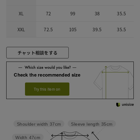
XL
72
99
38
35.5
XXL
72.5
105
39.5
35.5
チャット相談をする
Check the recommended size
Try this item on
Sleeve length
35cm
Shoulder width
37cm
Width
47cm