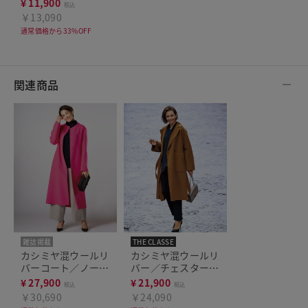
¥
11,900
税込
￥13,090
通常価格から33%OFF
関連商品
雑誌掲載
THE CLASSE
カシミヤ混ウールリ
カシミヤ混ウールリ
バーコート／ノーカ
バー／チェスターコ
ラー
ート
¥
27,900
¥
21,900
税込
税込
￥30,690
￥24,090