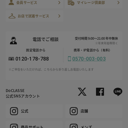
会員サービス
マイレージ倶楽部
お店で試着サービス
電話でご相談
受付時間 9:00～21:00 年中無休
※年末年始等除く
固定電話から
携帯・IP電話から（有料）
0120-178-788
0570-003-003
※ご申告をいただければ、こちらから折り返しお電話いたします
DoCLASSE
公式SNSアカウント
公式
店舗
商品サポート
メンズ