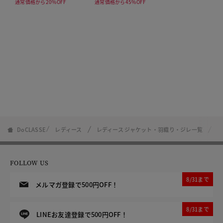
通常価格から20%OFF
通常価格から45%OFF
DoCLASSE
レディース
レディース ジャケット・羽織り・ジレ一覧
カ
FOLLOW US
8/31まで
メルマガ登録で500円OFF！
8/31まで
LINEお友達登録で500円OFF！