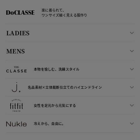
楽に着られて、
ワンサイズ細く見える服作り
LADIES
MENS
本物を愉しむ、洗練スタイル
名品素材×立体裁断仕立ての
ハイエンドライン
女性を足元から
元気にする
冷えから、
自由に。