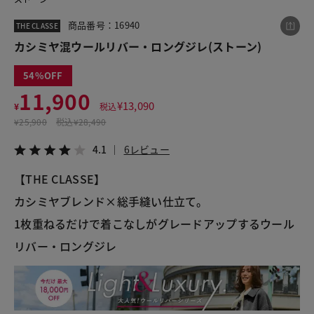
商品番号：16940
THE CLASSE
カシミヤ混ウールリバー・ロングジレ(ストーン)
この商品をシェアする
54
カシミヤ混ウールリバー・ロングジレ
11,900
¥
13,090
¥
税込
¥11,900
税込¥13,090
¥
25,900
税込
¥28,490
4.1
6レビュー
4.1
6レビュー
【THE CLASSE】
カシミヤブレンド×総手縫い仕立て。
LINE
X
メール
1枚重ねるだけで着こなしがグレードアップするウール
リバー・ロングジレ