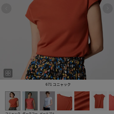
1
|
12
671 コニャック
1
12
コニャック
ダークコー
ペールブル