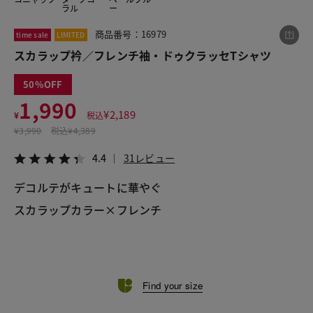
ラル
ー
商品番号：16979
time sale
LIMITED
この商品をシェアする
スカラップ衿／フレンチ袖・ドゥクラッセTシャツ
50
スカラップ衿／フレンチ袖・ドゥクラッセTシャツ
1,990
¥1,990
税込¥2,189
¥
2,189
¥
税込
4.4
31レビュー
¥
3,990
税込
¥4,389
4.4
31レビュー
デコルテがキュートに華やぐ
LINE
X
メール
スカラップカラー×フレンチ
Find your size