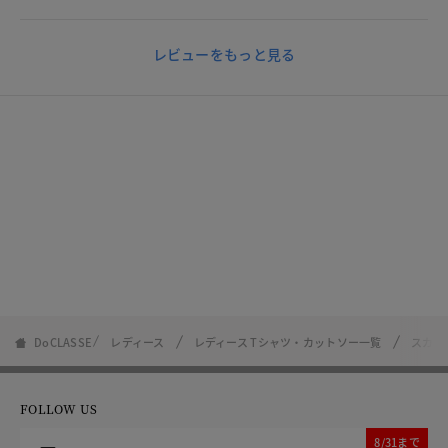
レビューをもっと見る
DoCLASSE
レディース
レディース Tシャツ・カットソー一覧
スカラ
FOLLOW US
8/31まで