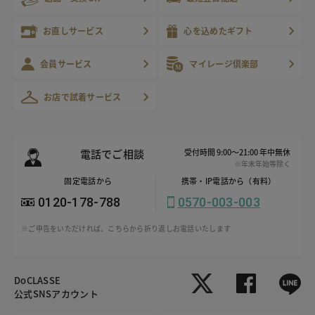
お直しサービス
心を込めたギフト
会員サービス
マイレージ倶楽部
お店で試着サービス
電話でご相談
受付時間 9:00～21:00 年中無休
※年末年始等除く
固定電話から
携帯・IP電話から（有料）
0120-178-788
0570-003-003
※ご申告をいただければ、こちらから折り返しお電話いたします
DoCLASSE
公式SNSアカウント