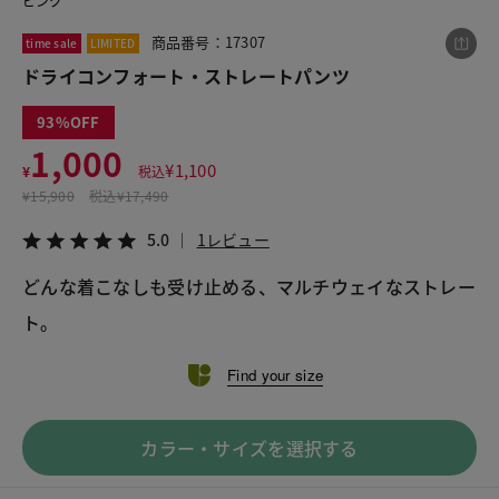
ピンク
商品番号：17307
time sale
LIMITED
ドライコンフォート・ストレートパンツ
この商品をシェアする
93
ドライコンフォート・ストレートパンツ
1,000
¥
1,100
¥
税込
¥1,000
税込¥1,100
¥
15,900
税込
¥17,490
5.0
1レビュー
5.0
1レビュー
どんな着こなしも受け止める、マルチウェイなストレー
ト。
LINE
X
メール
Find your size
カラー・サイズを選択する