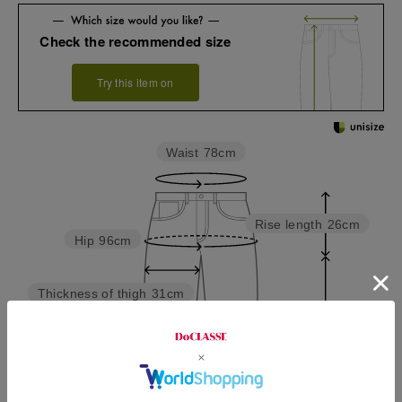
Check the recommended size
Try this item on
Waist
78cm
Rise length
26cm
Hip
96cm
Thickness of thigh
31cm
Inseam length
73cm