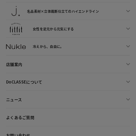
名品素材×立体裁断仕立ての
ハイエンドライン
女性を足元から
元気にする
冷えから、
自由に。
店舗案内
DoCLASSEについて
ニュース
よくあるご質問
お問い合わせ