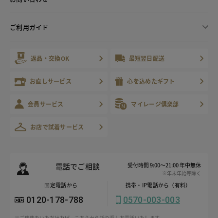
ご利用ガイド
返品・交換OK
最短翌日配送
お直しサービス
心を込めたギフト
会員サービス
マイレージ倶楽部
お店で試着サービス
電話でご相談
受付時間 9:00～21:00 年中無休
※年末年始等除く
固定電話から
携帯・IP電話から（有料）
0120-178-788
0570-003-003
※ご申告をいただければ、こちらから折り返しお電話いたします