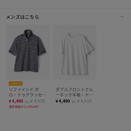
メンズはこちら
LIMITED
リファインド ポ
ダブルフロントクル
ロ・ドゥクラッセ
ーネック半袖・ドゥ
T 半袖
クラッセT
¥
4,490
￥4,939
¥
4,490
￥4,939
税込
税込
通常価格から10%OFF