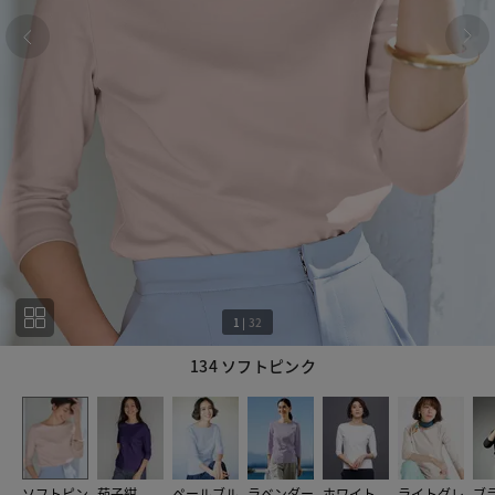
1
|
32
134 ソフトピンク
1
32
ソフトピン
茄子紺
ペールブル
ラベンダー
ホワイト
ライトグレ
ブ