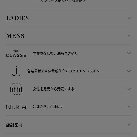
ワンサイズ細く見える服作り
LADIES
MENS
本物を愉しむ、洗練スタイル
名品素材×立体裁断仕立ての
ハイエンドライン
女性を足元から
元気にする
冷えから、
自由に。
店舗案内