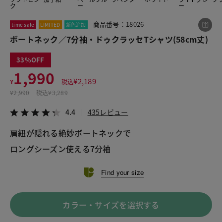
ク
ー
ー
商品番号：18026
time sale
LIMITED
新色追加
この商品をシェアする
ボートネック／7分袖・ドゥクラッセTシャツ(58cm丈)
33
ボートネック／7分袖・ドゥクラッセTシャツ(58cm
丈)
1,990
¥
2,189
¥1,990
¥
税込
税込¥2,189
¥
2,990
税込
¥3,289
4.4
435レビュー
4.4
435レビュー
肩紐が隠れる絶妙ボートネックで

LINE
X
メール
Find your size
カラー・サイズを選択する