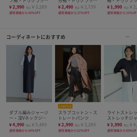
Tシャツ
Tシャツ
シャツ（58cm
¥
2,990
￥3,289
¥
2,490
￥2,739
¥
1,990
￥2,
税込
税込
税込
通常価格から40%OFF
通常価格から37%OFF
通常価格から33%OF
コーディネートにおすすめ
LIMITED
ダブル編みジャージ
スラブコットン・ス
ライトストレ
ー・深Vネックジャ
トレートパンツ
ストレッチジ
ンスカ 120cm
ト
¥
4,990
￥5,489
¥
2,990
￥3,289
¥
3,990
￥4,
税込
税込
税込
通常価格から44%OFF
通常価格から62%OFF
通常価格から60%OF