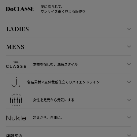
楽に着られて、
ワンサイズ細く見える服作り
LADIES
MENS
本物を愉しむ、洗練スタイル
名品素材×立体裁断仕立ての
ハイエンドライン
女性を足元から
元気にする
冷えから、
自由に。
店舗案内