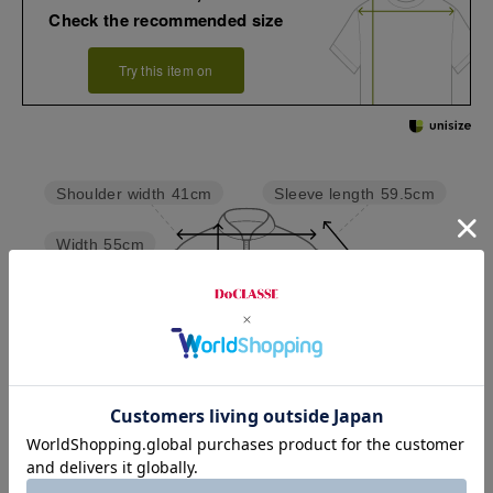
Check the recommended size
Try this item on
Sleeve length
59.5cm
Shoulder width
41cm
Width
55cm
Length
89cm