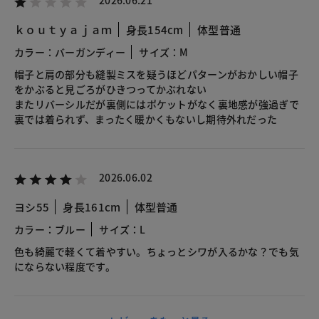
2026.06.21
ｋｏｕｔｙａｊａｍ
身長154cm
体型普通
カラー：バーガンディー
サイズ：M
帽子と肩の部分も縫製ミスを疑うほどパターンがおかしい帽子
をかぶると見ごろがひきつってかぶれない
またリバーシルだが裏側にはポケットがなく裏地感が強過ぎで
裏では着られず、まったく暖かくもないし期待外れだった
2026.06.02
ヨシ55
身長161cm
体型普通
カラー：ブルー
サイズ：L
色も綺麗で軽くて着やすい。ちょっとシワが入るかな？でも気
にならない程度です。