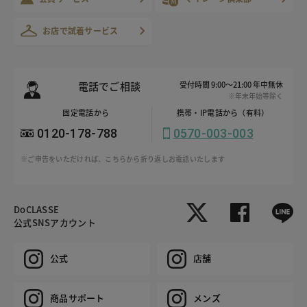
お店で試着サービス
電話でご相談
受付時間 9:00～21:00 年中無休
※年末年始等除く
固定電話から
携帯・IP電話から（有料）
0120-178-788
0570-003-003
※ご申告をいただければ、こちらから折り返しお電話いたします
DoCLASSE
公式SNSアカウント
公式
店舗
商品サポート
メンズ