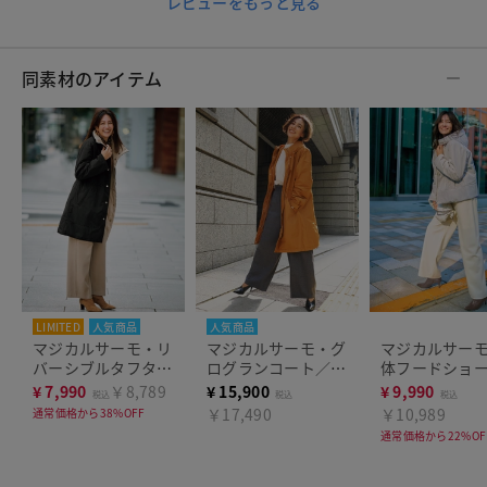
レビューをもっと見る
同素材のアイテム
LIMITED
人気商品
人気商品
マジカルサーモ・リ
マジカルサーモ・グ
マジカルサー
バーシブルタフタコ
ログランコート／立
体フードショ
ート
体フード
ート
¥
7,990
￥8,789
¥
15,900
¥
9,990
税込
税込
税込
￥17,490
￥10,989
通常価格から38%OFF
通常価格から22%OF