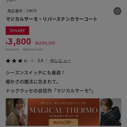
ブルー
商品番号：19670
マジカルサーモ・リバーステンカラーコート
この商品をシェアする
70
マジカルサーモ・リバーステンカラーコート
3,800
¥
4,180
¥
税込
¥3,800
税込¥4,180
¥
12,900
税込
¥14,190
3.4
46レビュー
3.4
46レビュー
シーズンスイッチにも最適！
暖かさの魔法に包まれて。
LINE
X
メール
ドゥクラッセの自信作「マジカルサーモ®」