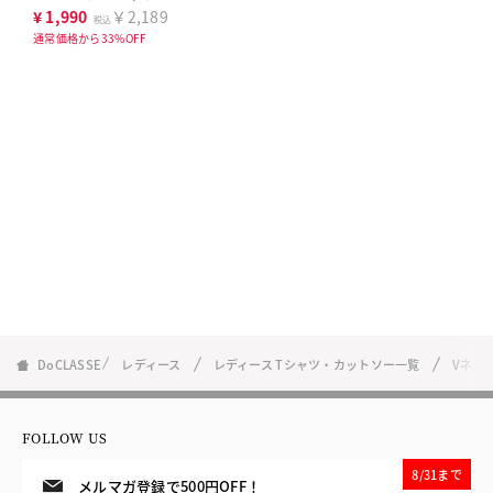
ッセTシャツ
¥
1,990
￥2,189
税込
通常価格から33%OFF
DoCLASSE
レディース
レディース Tシャツ・カットソー一覧
Vネッ
FOLLOW US
8/31まで
メルマガ登録で500円OFF！