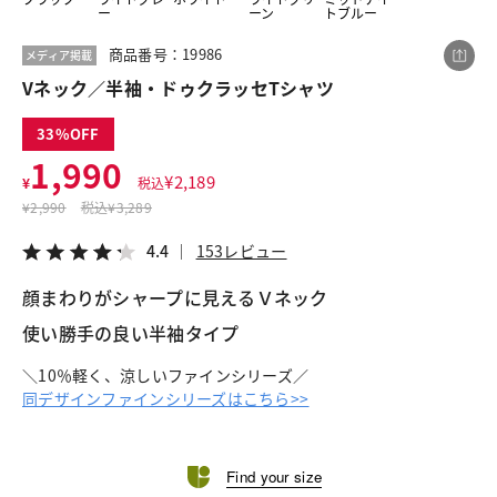
ー
ーン
トブルー
商品番号：19986
メディア掲載
この商品をシェアする
Vネック／半袖・ドゥクラッセTシャツ
33
Vネック／半袖・ドゥクラッセTシャツ
1,990
¥1,990
税込¥2,189
¥
2,189
¥
税込
4.4
153レビュー
¥
2,990
税込
¥3,289
4.4
153レビュー
顔まわりがシャープに見えるＶネック
LINE
X
メール
使い勝手の良い半袖タイプ
＼10％軽く、涼しいファインシリーズ／
同デザインファインシリーズはこちら>>
Find your size