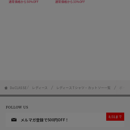
通常価格から50%OFF
通常価格から33%OFF
DoCLASSE
レディース
レディース Tシャツ・カットソー一覧
ボート
FOLLOW US
8/31まで
メルマガ登録で500円OFF！