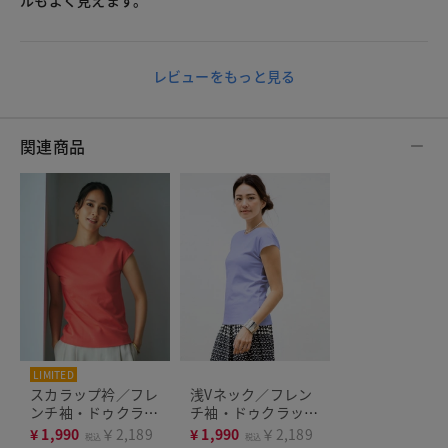
ルもよく見えます。
レビューをもっと見る
関連商品
LIMITED
スカラップ衿／フレ
浅Vネック／フレン
ンチ袖・ドゥクラッ
チ袖・ドゥクラッセ
セTシャツ
Tシャツ
¥
1,990
￥2,189
¥
1,990
￥2,189
税込
税込