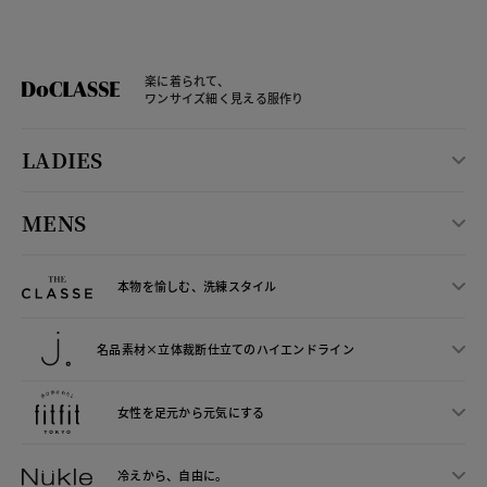
楽に着られて、
ワンサイズ細く見える服作り
LADIES
MENS
本物を愉しむ、洗練スタイル
名品素材×立体裁断仕立ての
ハイエンドライン
女性を足元から
元気にする
冷えから、
自由に。