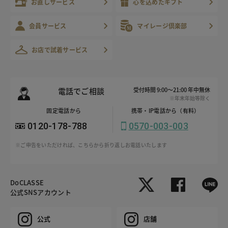
お直しサービス
心を込めたギフト
会員サービス
マイレージ倶楽部
お店で試着サービス
電話でご相談
受付時間 9:00～21:00 年中無休
※年末年始等除く
固定電話から
携帯・IP電話から（有料）
0120-178-788
0570-003-003
※ご申告をいただければ、こちらから折り返しお電話いたします
DoCLASSE
公式SNSアカウント
公式
店舗