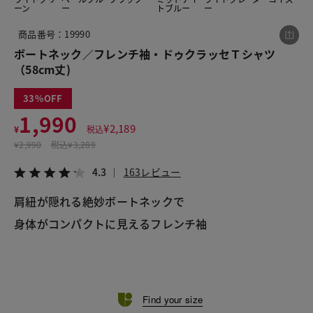
ーン
ー
トブルー
ー
商品番号：19990
この商品をシェアする
ボートネック／フレンチ袖・ドゥクラッセＴシャツ
（58cm丈)
ボートネック／フレンチ袖・ドゥクラッセＴシャツ
（58cm丈)
33
1,990
¥1,990
税込¥2,189
¥
2,189
¥
税込
4.3
163レビュー
¥
2,990
税込
¥3,289
4.3
163レビュー
肩紐が隠れる絶妙ボートネックで
LINE
X
メール
Find your size