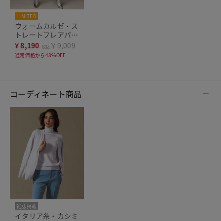
LIMITED
THE CLASSE
ウォームカルゼ・ス
トレートフレアパン
ツ
¥
8,190
￥9,009
税込
通常価格から48%OFF
コーディネート商品
雑誌掲載
イタリア糸・カシミ