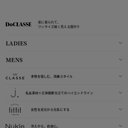
楽に着られて、
ワンサイズ細く見える服作り
LADIES
MENS
本物を愉しむ、洗練スタイル
名品素材×立体裁断仕立ての
ハイエンドライン
女性を足元から
元気にする
冷えから、
自由に。