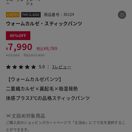
ー
ジュ
商品番号：30124
LIMITED
THE CLASSE
この商品をシェアする
ウォームカルゼ・スティックパンツ
49
ウォームカルゼ・スティックパンツ
7,990
¥7,990
税込¥8,789
¥
8,789
¥
税込
5.0
3レビュー
¥
15,900
税込
¥17,490
5.0
3レビュー
【ウォームカルゼパンツ】
LINE
X
メール
二重織カルゼ×裏起毛×吸湿発熱 
丈詰め対象商品
ご購入前のショッピングカートページで「丈詰め」にて寸法を選択するこ
とができます。