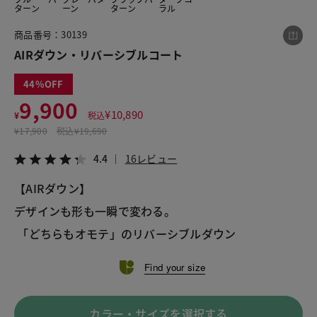
ターン
ーン
ターン
ラル
商品番号：30139
この商品をシェアする
AIRダウン・リバーシブルコート
44
AIRダウン・リバーシブルコート
9,900
¥9,900
税込¥10,890
¥
10,890
¥
税込
4.4
16レビュー
¥
17,900
税込
¥19,690
4.4
16レビュー
【AIRダウン】
デザインも形も一瞬で変わる。
LINE
X
メール
Find your size
カラー・サイズを選択する