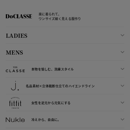
楽に着られて、
ワンサイズ細く見える服作り
LADIES
MENS
本物を愉しむ、洗練スタイル
名品素材×立体裁断仕立ての
ハイエンドライン
女性を足元から
元気にする
冷えから、
自由に。