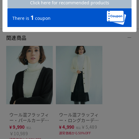
レビューをもっと見る
関連商品
ウール混フラッフィ
ウール混フラッフィ
ー・パールカーディ
ー・ロングカーディ
ガン
ガン
¥
9,990
¥
4,990
￥5,489
税込
税込
￥10,989
通常価格から50%OFF