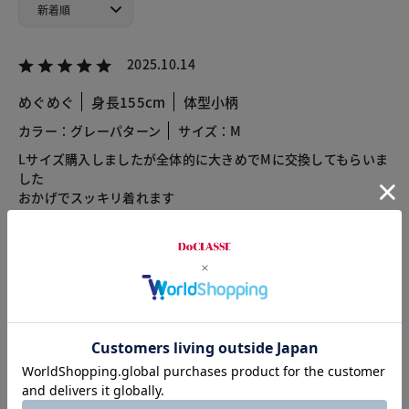
2025.10.14
めぐめぐ
身長155cm
体型小柄
カラー：グレーパターン
サイズ：M
Lサイズ購入しましたが全体的に大きめでMに交換してもらいま
した
おかげでスッキリ着れます
2025.06.04
ひろさんのはは
カラー：ホワイト・パターン
サイズ：M
冬の寒い時期にピッタリのボーダーセーターです
軽くて、カジュアルに着られるので、1枚あると便利です