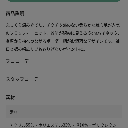
商品説明
ふっくら編み立てた、チクチク感のない柔らかな着心地が人気
のフラッフィーニット。首筋が綺麗に見える５cmハイネック、
身頃から袖へつながるボーダー柄がお洒落なデザインです。袖
口と裾の幅広リブもさりげないポイントに。
プロコーデ
スタッフコーデ
素材
素材
アクリル55%・ポリエステル33%・毛10%・ポリウレタン