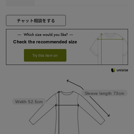
チャット相談をする
Check the recommended size
Try this item on
Sleeve length
73cm
Width
52.5cm