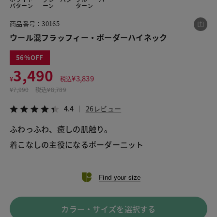
パターン
ーン
ターン
商品番号：30165
この商品をシェアする
ウール混フラッフィー・ボーダーハイネック
56
ウール混フラッフィー・ボーダーハイネック
3,490
¥3,490
税込¥3,839
¥
3,839
¥
税込
4.4
26レビュー
¥
7,990
税込
¥8,789
4.4
26レビュー
ふわっふわ、癒しの肌触り。
着こなしの主役になるボーダーニット
LINE
X
メール
Find your size
カラー・サイズを選択する