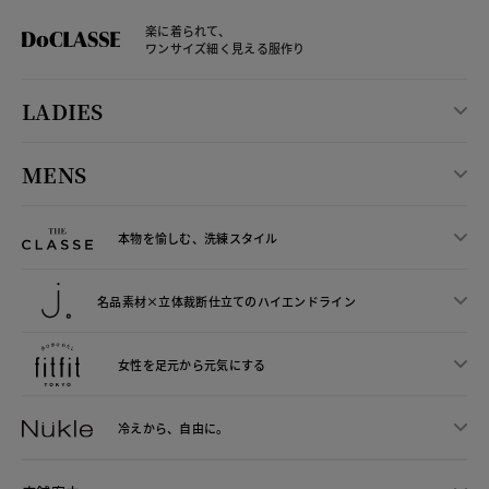
楽に着られて、
ワンサイズ細く見える服作り
LADIES
MENS
本物を愉しむ、洗練スタイル
名品素材×立体裁断仕立ての
ハイエンドライン
女性を足元から
元気にする
冷えから、
自由に。