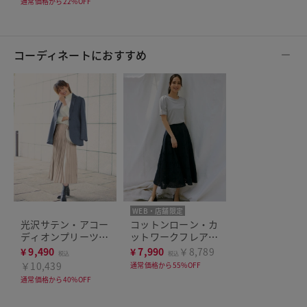
通常価格から22%OFF
コーディネートにおすすめ
WEB・店舗限定
光沢サテン・アコー
コットンローン・カ
ディオンプリーツス
ットワークフレアス
カート
カート
¥
9,490
¥
7,990
￥8,789
税込
税込
￥10,439
通常価格から55%OFF
通常価格から40%OFF