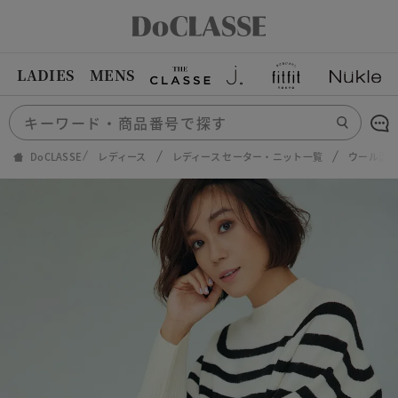
LADIES
MENS
DoCLASSE
レディース
レディース セーター・ニット一覧
ウール混