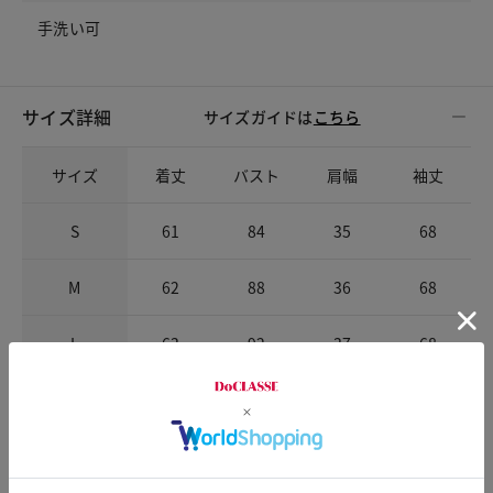
手洗い可
サイズ詳細
サイズガイドは
こちら
サイズ
着丈
バスト
肩幅
袖丈
S
61
84
35
68
M
62
88
36
68
L
63
92
37
68
XL
64
97
38
68.5
XXL
64.5
103
39.5
68.5