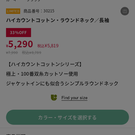
商品番号：30215
LIMITED
ハイカウントコットン・ラウンドネック／長袖
この商品をシェアする
33
5,290
ハイカウントコットン・ラウンドネック／長袖
¥
5,819
¥
税込
¥5,290
税込¥5,819
¥
7,990
税込
¥8,789
【ハイカウントコットンシリーズ】
極上・100番双糸カットソー使用
ジャケットインにも似合うシンプルラウンドネック
LINE
X
メール
Find your size
カラー・サイズを選択する