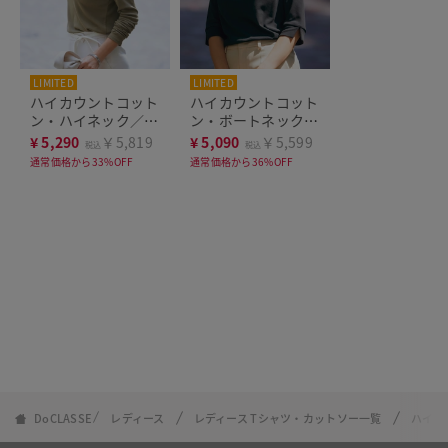
LIMITED
LIMITED
ハイカウントコット
ハイカウントコット
ン・ハイネック／長
ン・ボートネック／
袖
7分袖
¥
5,290
￥5,819
¥
5,090
￥5,599
税込
税込
通常価格から33%OFF
通常価格から36%OFF
DoCLASSE
レディース
レディース Tシャツ・カットソー一覧
ハイカ