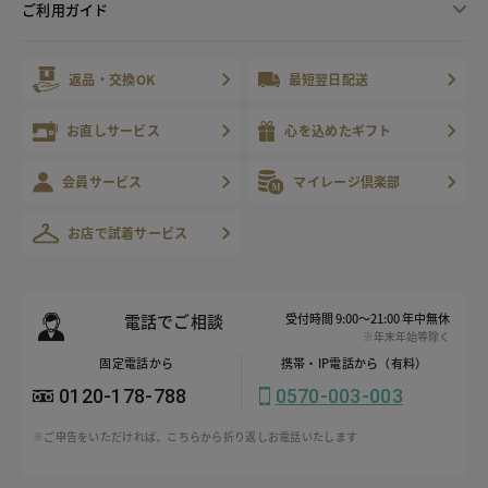
ご利用ガイド
返品・交換OK
最短翌日配送
お直しサービス
心を込めたギフト
会員サービス
マイレージ倶楽部
お店で試着サービス
電話でご相談
受付時間 9:00～21:00 年中無休
※年末年始等除く
固定電話から
携帯・IP電話から（有料）
0120-178-788
0570-003-003
※ご申告をいただければ、こちらから折り返しお電話いたします