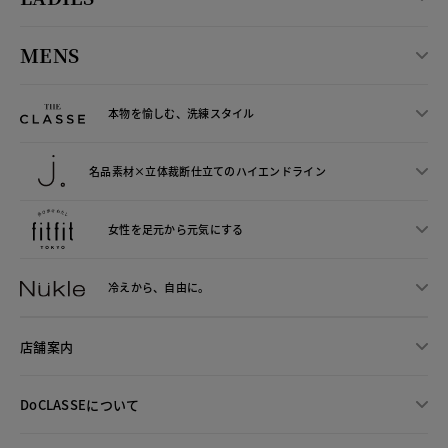
MENS
本物を愉しむ、洗練スタイル
名品素材×立体裁断仕立ての
ハイエンドライン
女性を足元から
元気にする
冷えから、
自由に。
店舗案内
DoCLASSEについて