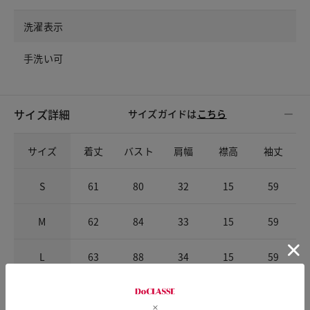
洗濯表示
手洗い可
サイズ詳細
サイズガイドは
こちら
サイズ
着丈
バスト
肩幅
襟高
袖丈
S
61
80
32
15
59
M
62
84
33
15
59
L
63
88
34
15
59
XL
64
93
35
15
59.5