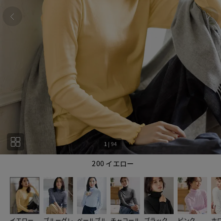
1
|
94
200 イエロー
1
94
イエロー
ブルーグレ
ペールブル
チャコール
ブラック
ピンク
ホ