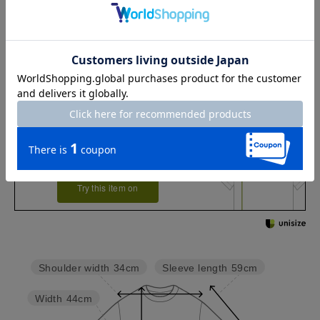
XXL
64.5
99
36.5
15
59.5
お店で試着する
チャット相談をする
店頭在庫を見る
Check the recommended size
Try this item on
Sleeve length
59cm
Shoulder width
34cm
Width
44cm