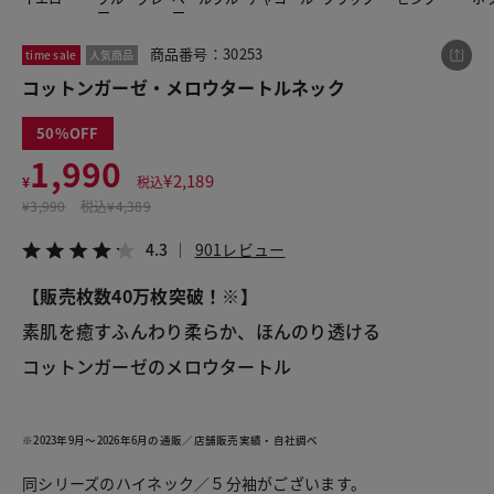
ー
ー
商品番号：30253
time sale
人気商品
この商品をシェアする
コットンガーゼ・メロウタートルネック
50
コットンガーゼ・メロウタートルネック
1,990
¥1,990
税込¥2,189
¥
2,189
¥
税込
4.3
901レビュー
¥
3,990
税込
¥4,389
4.3
901レビュー
【販売枚数40万枚突破！※】
LINE
X
メール
素肌を癒すふんわり柔らか、ほんのり透ける
コットンガーゼのメロウタートル
※2023年9月～2026年6月の通販／店舗販売実績・自社調べ
同シリーズのハイネック／５分袖がございます。