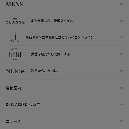
MENS
本物を愉しむ、洗練スタイル
名品素材×立体裁断仕立ての
ハイエンドライン
女性を足元から
元気にする
冷えから、
自由に。
店舗案内
DoCLASSEについて
ニュース