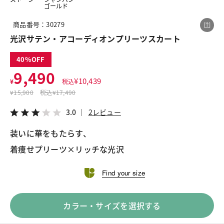
ゴールド
商品番号：30279
この商品をシェアする
光沢サテン・アコーディオンプリーツスカート
40
光沢サテン・アコーディオンプリーツスカート
9,490
¥9,490
税込¥10,439
¥
10,439
¥
税込
3.0
2レビュー
¥
15,900
税込
¥17,490
3.0
2レビュー
装いに華をもたらす、
着痩せプリーツ×リッチな光沢
LINE
X
メール
Find your size
カラー・サイズを選択する