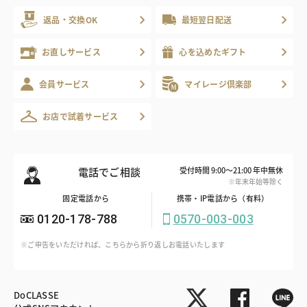
返品・交換OK
最短翌日配送
お直しサービス
心を込めたギフト
会員サービス
マイレージ倶楽部
お店で試着サービス
電話でご相談
受付時間 9:00～21:00 年中無休
※年末年始等除く
固定電話から
携帯・IP電話から（有料）
0120-178-788
0570-003-003
※ご申告をいただければ、こちらから折り返しお電話いたします
DoCLASSE