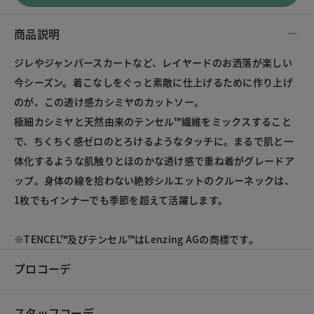
商品説明
ジレやジャンパースカートなど、レイヤードのお洒落が楽しい
今シーズン。着こなしをぐっと素敵に仕上げるために作り上げ
のが、この透け感カシミヤのカットソー。
極細カシミヤと天然由来のテンセル™繊維をミックスすること
で、ちくちく感ゼロのとろけるようなタッチに。まるで肌と一
体化するような肌触りとほのかな透け感で重ね着がグレードア
ップ。身体の線を拾わない絶妙シルエットのクルーネックは、
1枚でもインナーでも季節を超えて活躍します。
※TENCEL™及びテンセル™はLenzing AGの商標です。
プロコーデ
スタッフコーデ