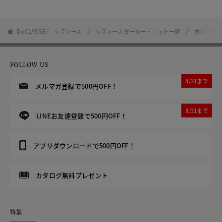
DoCLASSE
レディース
レディース セーター・ニット一覧
カシミヤ
FOLLOW US
8/31まで
メルマガ登録で500円OFF！
8/31まで
LINEお友達登録で500円OFF！
アプリダウンロードで500円OFF！
カタログ無料プレゼント
特集