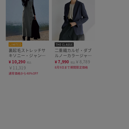
LIMITED
THE CLASSE
裏起毛ストレッチサ
二重織カルゼ・ダブ
キソニー・ジャンス
ルノーカラージャケ
カ
ット
¥
10,290
¥
7,990
￥8,789
税込
税込
￥11,319
8月9日まで期間限定価格
通常価格から48%OFF