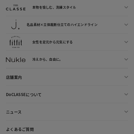
本物を愉しむ、洗練スタイル
名品素材×立体裁断仕立ての
ハイエンドライン
女性を足元から
元気にする
冷えから、
自由に。
店舗案内
DoCLASSEについて
ニュース
よくあるご質問