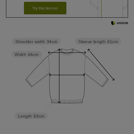
Try this item on
Sleeve length
61cm
Shoulder width
34cm
Width
44cm
Length
63cm