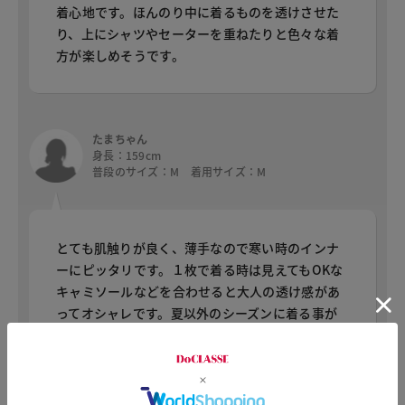
着心地です。ほんのり中に着るものを透けさせた
り、上にシャツやセーターを重ねたりと色々な着
方が楽しめそうです。
たまちゃん
身長：159cm
普段のサイズ：M 着用サイズ：M
とても肌触りが良く、薄手なので寒い時のインナ
ーにピッタリです。１枚で着る時は見えてもOKな
キャミソールなどを合わせると大人の透け感があ
ってオシャレです。夏以外のシーズンに着る事が
できるので便利な1着です。