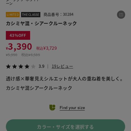
ーン
商品番号：30284
LIMITED
THE CLASSE
この商品をシェアする
カシミヤ混・シアークルーネック
43
カシミヤ混・シアークルーネック
3,390
¥3,390
税込¥3,729
¥
3,729
¥
税込
3.9
19レビュー
¥
5,990
税込
¥6,589
3.9
19レビュー
透け感×華奢見えシルエットが大人の重ね着を美しく。
LINE
X
メール
カシミヤ混シアークルーネック
Find your size
カラー・サイズを選択する