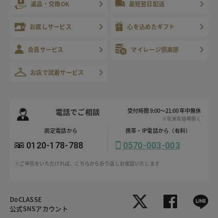
返品・交換OK
最短翌日配送
お直しサービス
心を込めたギフト
会員サービス
マイレージ倶楽部
お店で試着サービス
電話でご相談
受付時間 9:00～21:00 年中無休
※年末年始等除く
固定電話から
携帯・IP電話から（有料）
0120-178-788
0570-003-003
※ご申告をいただければ、こちらから折り返しお電話いたします
DoCLASSE
公式SNSアカウント