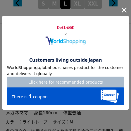
S
M
L
XL
XXL
カスタマーレビュー
総合評価
3.3
3レビュー
2026.04.30
メガネママ
身長160cm
体型普通
カラー：ライトトープ
サイズ：M
冬のアウターは黒ばかりだったのて明るめのこちらを購入。顔