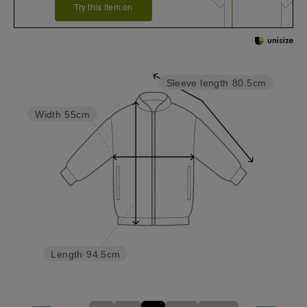
Try this item on
Sleeve length
80.5cm
Width
55cm
Length
94.5cm