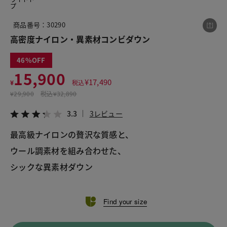
プ
商品番号：30290
この商品をシェアする
高密度ナイロン・異素材コンビダウン
46
高密度ナイロン・異素材コンビダウン
15,900
¥15,900
税込¥17,490
¥
17,490
¥
税込
3.3
3レビュー
¥
29,900
税込
¥32,890
3.3
3レビュー
最高級ナイロンの贅沢な質感と、
ウール調素材を組み合わせた、
LINE
X
メール
シックな異素材ダウン
Find your size