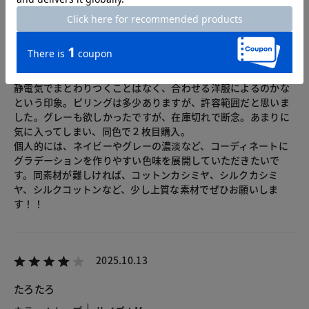
ず褒められます。
テーラードジャケットの裾からわずかに見え隠れするので、個
人的にはあと2センチ短いとさらに完璧だと思いました。上質
なスーツに負けない素材の良さと、程よいデザイン性(座った時
にもお腹周りが気にならない)が、アラフィーを素敵にみせてく
れる気がします。
静電気でまとわりつくことはなく、合わせる洋服によるのかな
という印象。ピリングは多少ありますが、許容範囲だと思いま
した。グレーも欲しかったですが、在庫切れで断念。あまりに
気に入ってしまい、同色で２枚目購入。
個人的には、ネイビーやグレーの濃淡など、コーディネートに
グラデーションを作りやすい色味を展開していただきたいで
す。同素材が難しければ、コットンカシミヤ、シルクカシミ
ヤ、シルクコットンなど、少し上質な素材でぜひお願いしま
す！！
2025.10.13
たろたろ