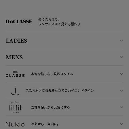
楽に着られて、
ワンサイズ細く見える服作り
LADIES
MENS
本物を愉しむ、洗練スタイル
名品素材×立体裁断仕立ての
ハイエンドライン
女性を足元から
元気にする
冷えから、
自由に。