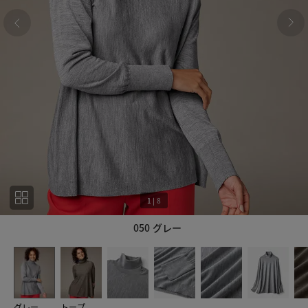
1
|
8
050 グレー
1
8
グレー
トープ