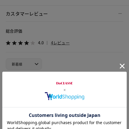
カスタマーレビュー
総合評価
4.0
4レビュー
2025.11.14
グレージュ
身長156cm
体型普通
カラー：トープ
サイズ：S
昨年、トープを購入。着た瞬間に感じた柔らかさと肌への優し
さが素晴らしく、思わず感動したほどです。デザインも広がり
すぎず上品で、私はスーツに合わせていますが、着ていると必