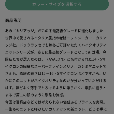
カラー・サイズを選択する
商品説明
あの「カリアッジ」がこの冬最高級グレードに進化しました
世界中で愛されるイタリア屈指の老舗ニットメーカー・カリア
ッジ社。ドゥクラッセでも毎冬ご好評いただくハイクオリティ
ニットシリーズが、さらに最高級グレードとなって新登場。今
回私たちが選んだのは、〈AVALON〉と名付けられた14・5マ
イクロンの繊細なスーパーファインメリノ。カシミヤニットで
さえも、繊維の細さは15〜16・5マイクロンほどですから、い
かにこのニットがハイクオリティなのかが分かっていただける
はず。ほどよく薄手でとろけるように柔らかく、素肌に纏うと
まるで第二の肌のように馴染む質感。
今回は百貨店などでは考えられない価値あるプライスを実現。
一生ものニットと呼びたいカリアッジの新ニット、どうぞ手に