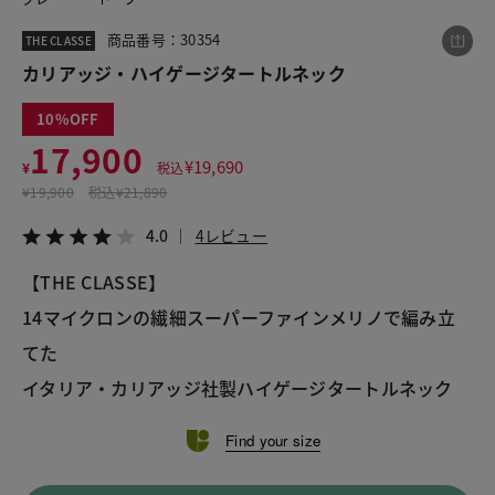
商品番号：30354
THE CLASSE
カリアッジ・ハイゲージタートルネック
この商品をシェアする
10
カリアッジ・ハイゲージタートルネック
17,900
¥
19,690
¥
税込
¥17,900
税込¥19,690
¥
19,900
税込
¥21,890
4.0
4レビュー
4.0
4レビュー
【THE CLASSE】
14マイクロンの繊細スーパーファインメリノで編み立
LINE
X
メール
てた
イタリア・カリアッジ社製ハイゲージタートルネック 
Find your size