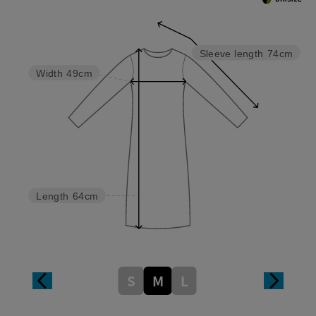
Sleeve length
74cm
Width
49cm
Length
64cm
S
M
L