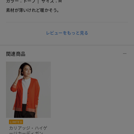
カラー：トープ
サイズ：M
素材が薄いけれど暖かそう。
レビューをもっと見る
関連商品
LIMITED
THE CLASSE
カリアッジ・ハイゲ
ージカーディガン