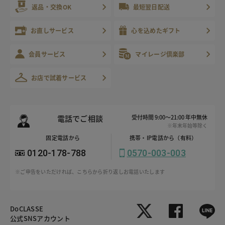
返品・交換OK
最短翌日配送
お直しサービス
心を込めたギフト
会員サービス
マイレージ倶楽部
お店で試着サービス
電話でご相談
受付時間 9:00～21:00 年中無休
※年末年始等除く
固定電話から
携帯・IP電話から（有料）
0120-178-788
0570-003-003
※ご申告をいただければ、こちらから折り返しお電話いたします
DoCLASSE
公式SNSアカウント