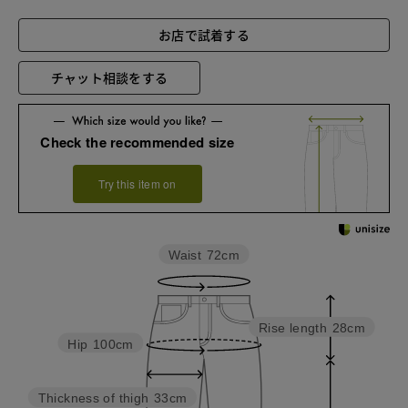
お店で試着する
チャット相談をする
Check the recommended size
Try this item on
Waist
72cm
Rise length
28cm
Hip
100cm
Thickness of thigh
33cm