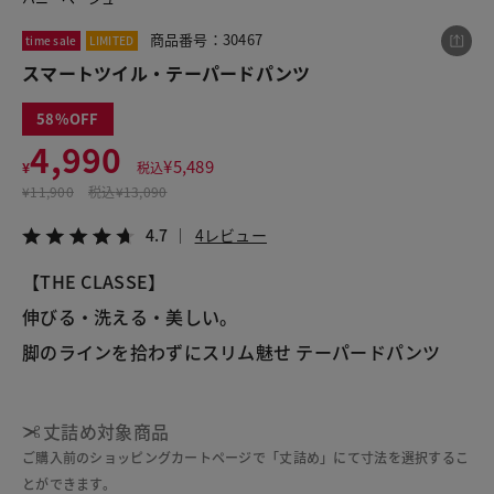
商品番号：30467
time sale
LIMITED
スマートツイル・テーパードパンツ
この商品をシェアする
58
スマートツイル・テーパードパンツ
4,990
¥
5,489
¥
税込
¥4,990
税込¥5,489
¥
11,900
税込
¥13,090
4.7
4レビュー
4.7
4レビュー
【THE CLASSE】
伸びる・洗える・美しい。
LINE
X
メール
脚のラインを拾わずにスリム魅せ テーパードパンツ 

丈詰め対象商品
ご購入前のショッピングカートページで「丈詰め」にて寸法を選択するこ
とができます。