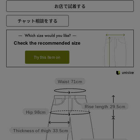
お店で試着する
チャット相談をする
Check the recommended size
Try this item on
Waist
71cm
Rise length
29.5cm
Hip
98cm
Thickness of thigh
33.5cm