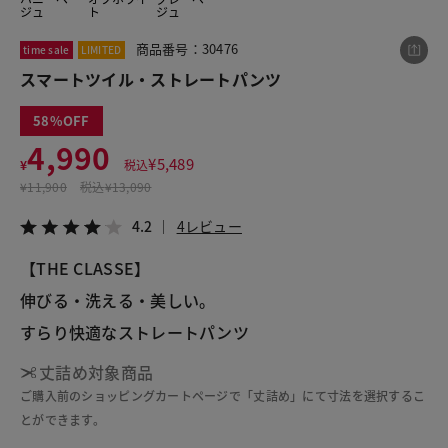
ジュ
ト
ジュ
商品番号：30476
time sale
LIMITED
この商品をシェアする
スマートツイル・ストレートパンツ
58
スマートツイル・ストレートパンツ
4,990
¥4,990
税込¥5,489
¥
5,489
¥
税込
4.2
4レビュー
¥
11,900
税込
¥13,090
4.2
4レビュー
【THE CLASSE】
LINE
X
メール
伸びる・洗える・美しい。
すらり快適なストレートパンツ 
丈詰め対象商品
ご購入前のショッピングカートページで「丈詰め」にて寸法を選択するこ
とができます。