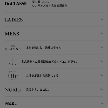
楽に着られて、
ワンサイズ細く見える服作り
LADIES
MENS
本物を愉しむ、洗練スタイル
名品素材×立体裁断仕立ての
ハイエンドライン
女性を足元から
元気にする
冷えから、
自由に。
店舗案内