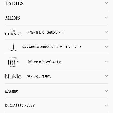
LADIES
MENS
本物を愉しむ、洗練スタイル
名品素材×立体裁断仕立ての
ハイエンドライン
女性を足元から
元気にする
冷えから、
自由に。
店舗案内
DoCLASSEについて