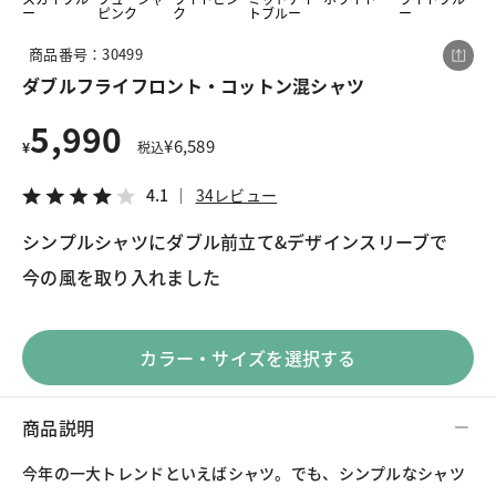
ー
ピンク
ク
トブルー
ー
商品番号：30499
この商品をシェアする
ダブルフライフロント・コットン混シャツ
5,990
ダブルフライフロント・コットン混シャツ
¥
6,589
¥
税込
¥5,990
税込¥6,589
4.1
34レビュー
4.1
34レビュー
シンプルシャツにダブル前立て&デザインスリーブで
今の風を取り入れました
LINE
X
メール
カラー・サイズを選択する
商品説明
今年の一大トレンドといえばシャツ。でも、シンプルなシャツ