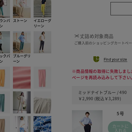
ウンパ
ストーン
イエローグ
ン
リーン
丈詰め対象商品
ご購入前のショッピングカートペ
ックパ
ブルーグリ
Find your size
ン
ーン
※商品情報の取得に失敗しまし
ページを再読み込みして下さい
ミッドナイトブルー / 490
￥2,990
(税込
￥3,289
)
5号
カートに
入れる