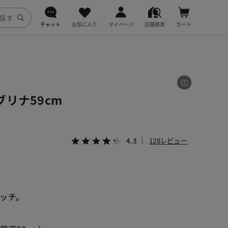
チャット
お気に入り
マイページ
店舗検索
カート
DoCLASSE
j.
リナ59cm
fitfit
4.3
128レビュー
ッチ。