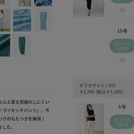
15号
カートに
入れる
オフホワイト / 011
￥2,990
(税込
￥3,289
)
ちんと戻る型崩れしにくい
5号
ドライタッチパンツ」。今
わりのもたつきを解消！
カートに
入れる
ました。