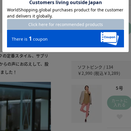
15号
カートに
入れる
クの定番スタイル、サブリ
からの声にお応えして、股
ソフトピンク / 134
しました！
￥2,990
(税込
￥3,289
)
5号
カートに
入れる