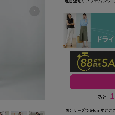
足首魅せサブリナパンツ（
1
あと
011 
同シリーズで64cm丈がご