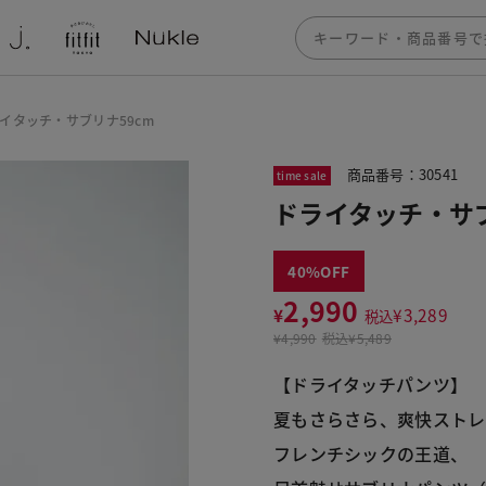
イタッチ・サブリナ59cm
商品番号：30541
time sale
ドライタッチ・サブ
40
2,990
¥
¥
3,289
税込
¥
4,990
税込
¥5,489
【ドライタッチパンツ】
夏もさらさら、爽快ストレ
フレンチシックの王道、