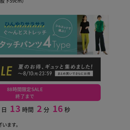
股下59cm）
88時間限定SALE
終了まで
13
2
15
日
時間
分
秒
オフホワイト
ざいます。