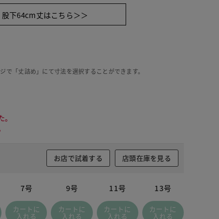
股下64cm丈はこちら＞＞
ージで「丈詰め」にて寸法を選択することができます。
た。
。
お店で試着する
店頭在庫を見る
7号
9号
11号
13号
カートに
カートに
カートに
カートに
入れる
入れる
入れる
入れる