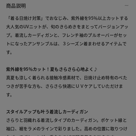
商品説明
「着る日焼け対策」でおなじみ、紫外線を95％以上カットする
大人気のUVニットが、旬のきらめきをまとってバージョンアッ
プ。着流しカーディガンと、フレンチ袖のプルオーバーがセッ
トになったアンサンブルは、３シーズン着まわせるアイテムで
す。
紫外線を95％カット！夏もさらさら心地よく♪
真夏も涼しく着られる接触冷感素材で、日焼け止め特有のべた
つきが苦手な方も、さらさら快適にＵＶケアしていただけま
す。
スタイルアップも叶う着流しカーディガン
さらりと羽織れる着流しタイプのカーディガン。ポケット縁と
袖口、裾をラメのラインで彩りました。高めの位置に取りつけ