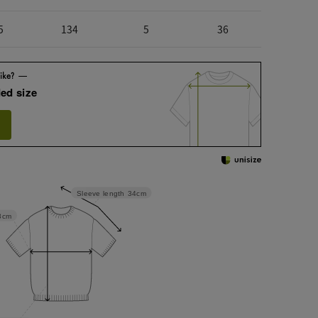
5
134
5
36
ed size
Sleeve length
34cm
3cm