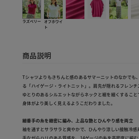
ラズベリー
オフホワイ
ト
商品説明
Tシャツよりもきちんと感のあるサマーニットのなかでも
る「ハイゲージ・ライトニット」。肩先が隠れるフレンチ
ゆとりのあるシルエットながらネックと裾を細くすること
身体がより美しく見えるようこだわりました。
細番手の糸を緻密に編み、上品な艶とひんやり感を両立
袖を通すとサラサラと爽やかで、ひんやり涼しい接触冷感
手ながらハリのある質感を、14ゲージの糸を高密度に編む