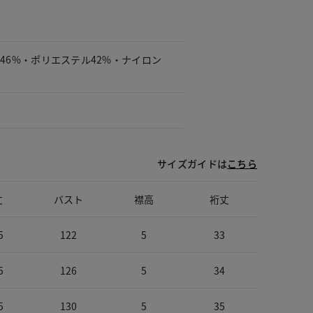
46%・ポリエステル42%・ナイロン
可
サイズガイドは
こちら
丈
バスト
襟高
裄丈
5
122
5
33
5
126
5
34
5
130
5
35