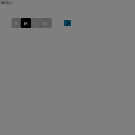
60.5cm
S
M
L
XL