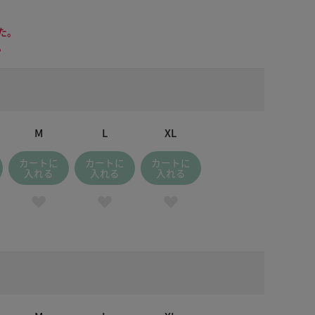
た。
。
M
L
XL
カートに
カートに
カートに
入れる
入れる
入れる
オフホワイト