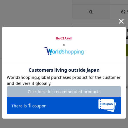
XL
62.
Check the recommend
Try this item on
Width
6