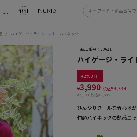
覧
ハイゲージ・ライトニット／ハイネック
商品番号：30611
ハイゲージ・ライ
42
3,990
¥
¥
4,389
税込
¥
6,990
税込
¥7,689
ひんやりクールな着心地が
旬顔ハイネックの艶感ニッ