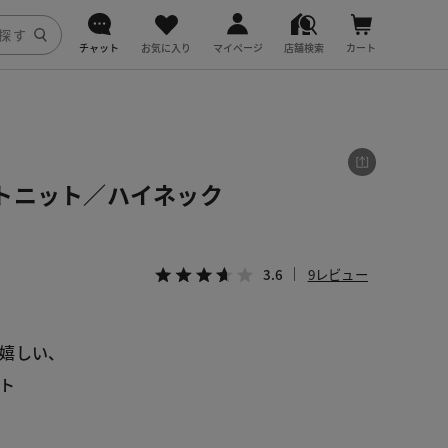
チャット
お気に入り
マイページ
店舗検索
カート
DoCLASSE
j.
トニット／ハイネック
fitfit
3.6
9レビュー
嬉しい、
ト