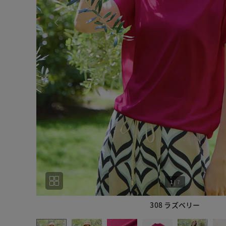
1
|
7
308 ラズベリー