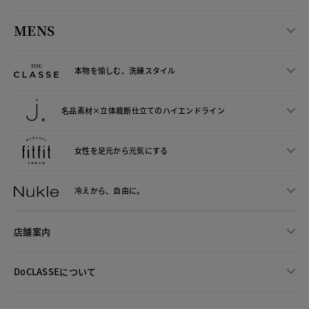
MENS
本物を愉しむ、洗練スタイル
名品素材×立体裁断仕立ての
ハイエンドライン
女性を足元から
元気にする
冷えから、
自由に。
店舗案内
DoCLASSEについて