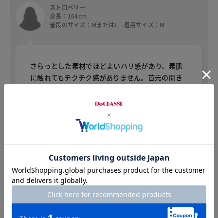
ストロベリー
身長：164cm
普段のサイズ：MまたはL 着用サイズ：M
さらっとした素材でほどよいハリ感があり、素肌
に触れてもチクチク感がありません。首元の開き
具合はちょうどよいクルーネックです。デザイン
は、ゆったりしていて汗をかいても風通しがよい
かと思います。着丈はパンツ、スカートどちらに
も合わせやすく、かがんだ時に背中が見えないの
も安心です。袖口は折り返して、裏生地の色をチ
ラ見せすることもできます。
KIA
身長：156cm