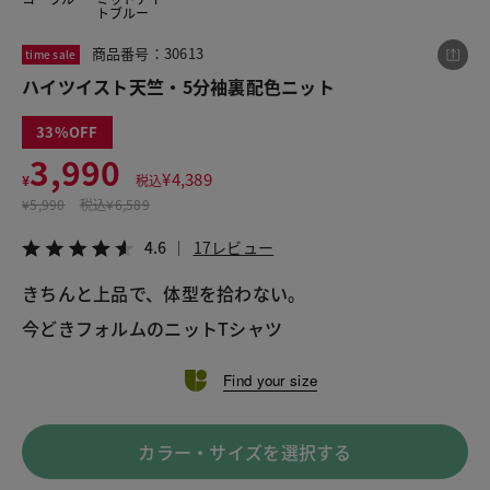
トブルー
商品番号：30613
time sale
この商品をシェアする
ハイツイスト天竺・5分袖裏配色ニット
33
ハイツイスト天竺・5分袖裏配色ニット
3,990
¥3,990
税込¥4,389
¥
4,389
¥
税込
4.6
17レビュー
¥
5,990
税込
¥6,589
4.6
17レビュー
きちんと上品で、体型を拾わない。
LINE
X
メール
今どきフォルムのニットTシャツ
Find your size
カラー・サイズを選択する