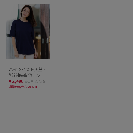
ハイツイスト天竺・
5分袖裏配色ニット
／長め丈
¥
2,490
￥2,739
税込
通常価格から58%OFF