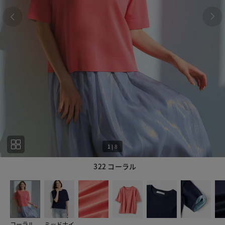
1
|
8
322 コーラル
1
8
コーラル
ミッドナイ